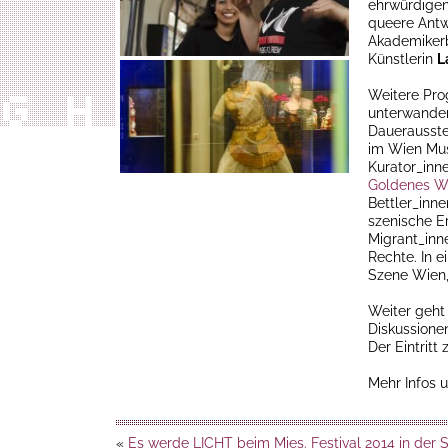
ehrwürdigen
queere Antw
Akademikerb
Künstlerin
L
Weitere Pr
unterwande
Dauerausst
im Wien Mus
Kurator_inn
Goldenes W
Bettler_inn
szenische E
Migrant_inn
Rechte. In e
Szene Wien,
Weiter geht
Diskussionen
Der Eintritt 
Mehr Infos 
«
Es werde LICHT beim Mies. Festival 2014 in der 