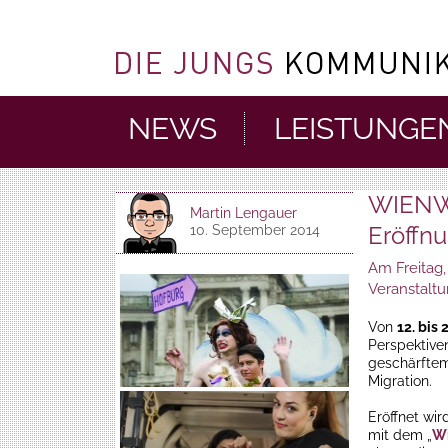
NEWS
LEISTUNGE
WIENW
Martin Lengauer
Eröffn
10. September 2014
Am Freitag
Veranstaltu
Von
12. bis
Perspektiven
geschärftem 
Migration.
Eröffnet wir
mit dem „
Wi