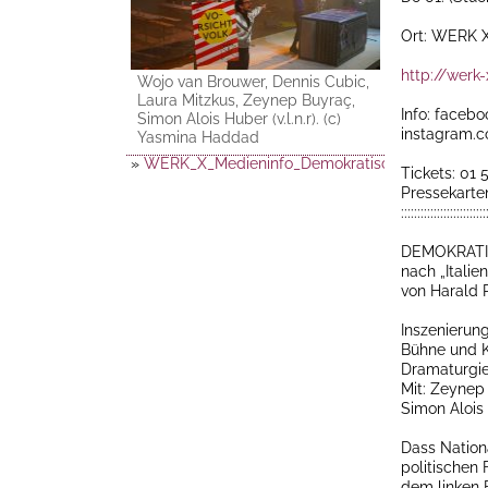
Ort: WERK X
http://werk
Wojo van Brouwer, Dennis Cubic,
Laura Mitzkus, Zeynep Buyraç,
Info: faceb
Simon Alois Huber (v.l.n.r). (c)
instagram.
Yasmina Haddad
»
WERK_X_Medieninfo_Demokratische_Nacht_Du_
Tickets: 01 
Pressekarte
::::::::::::::::::::::::::
DEMOKRATI
nach „Italie
von Harald 
Inszenierun
Bühne und K
Dramaturgie
Mit: Zeynep
Simon Alois
Dass Nation
politischen 
dem linken 