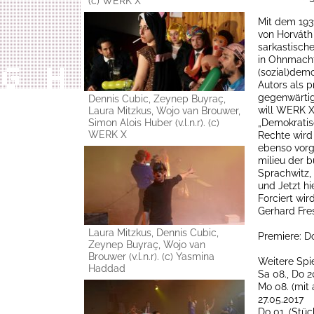
(c) WERK X
Mit dem 193
von Horváth
sarkastisch
in Ohnmacht
(sozial)demo
Autors als 
gegenwärtige
Dennis Cubic, Zeynep Buyraç,
will WERK X
Laura Mitzkus, Wojo van Brouwer,
Simon Alois Huber (v.l.n.r). (c)
„Demokratis
WERK X
Rechte wird
ebenso vorge
milieu der b
Sprachwitz, 
und Jetzt hi
Forciert wi
Gerhard Fre
Laura Mitzkus, Dennis Cubic,
Premiere: Do
Zeynep Buyraç, Wojo van
Brouwer (v.l.n.r). (c) Yasmina
Weitere Spie
Haddad
Sa 08., Do 2
Mo 08. (mit
27.05.2017
Do 01. (Stüc