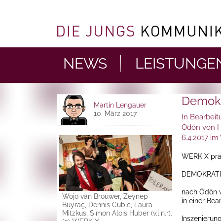
NEWS
LEISTUNGE
Demokr
Martin Lengauer
10. März 2017
In Bearbeit
Ödön von H
6.4.2017 i
WERK X präs
DEMOKRATI
nach Ödön v
Wojo van Brouwer, Zeynep
in einer Be
Buyraç, Dennis Cubic, Laura
Mitzkus, Simon Alois Huber (v.l.n.r).
Inszenierun