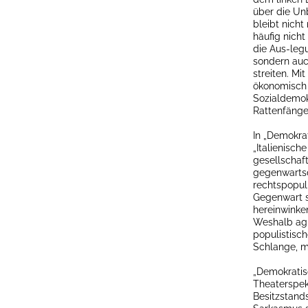
über die Un
bleibt nicht
häufig nicht
die Aus-leg
sondern auc
streiten. Mi
ökonomisch 
Sozialdemok
Rattenfänge
In „Demokra
„Italienisc
gesellschaf
gegenwartsd
rechtspopuli
Gegenwart s
hereinwinke
Weshalb agi
populistisc
Schlange, m
„Demokratisc
Theaterspek
Besitzstand