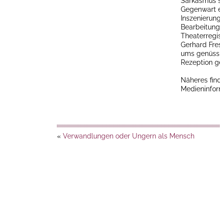
Sarkasmus s
Gegenwart e
Inszenierun
Bearbeitung 
Theaterregi
Gerhard Fre
ums genüssl
Rezeption g
Näheres find
Medieninfor
«
Verwandlungen oder Ungern als Mensch