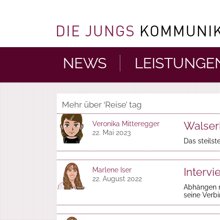
NEWS
LEISTUNGE
Mehr über ‘Reise’ tag
Walserh
Veronika Mitteregger
22. Mai 2023
Das steilst
Intervi
Marlene Iser
22. August 2022
Abhängen m
seine Verb