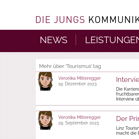
NEWS
LEISTUNGE
Mehr über ‘Tourismus’ tag
Intervi
Veronika Mitteregger
19. Dezember 2023
Die Karrier
fruchtbaren
Interview ü
Der Pri
Veronika Mitteregger
29. September 2023
Linz Touri
macht die B