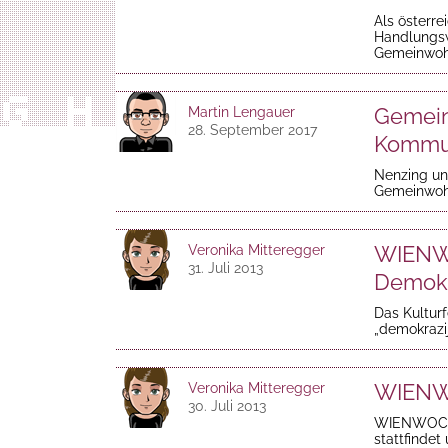
Als österr
Handlungsw
Gemeinwoh
Gemein
Martin Lengauer
28. September 2017
Kommu
Nenzing un
Gemeinwohl
WIENWO
Veronika Mitteregger
31. Juli 2013
Demokr
Das Kultur
„demokrazija
WIEN
Veronika Mitteregger
30. Juli 2013
WIENWOCHE 
stattfindet