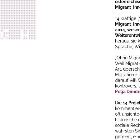
österreichi
Migrant_inne
14 kräftige „
Migrant_inn
2014
,
wesent
Weiterentwi
heraus, sie
Sprache, Wis
„Ohne Migrat
Weil Migrati
Art, übersch
Migration is
darauf will
kontrovers, l
Petja Dimit
Die
14 Proje
kommentiere
oft unsicht
historische
soziale Rec
wahrsten S
gefeiert, ei