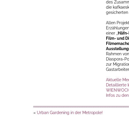
des Zusamme
die kafkaes
gesicherten 
Allen Proje
Erzählungen
einer „
Häfn
Film- und D
Filmemacher
Ausstellun
Rahmen von 
Diaspora-Po
zur Migrati
Gastarbeiter
Aktuelle Me
Detailliert
WIENWOCH
Infos zu den
«
Urban Gardening in der Metropole!