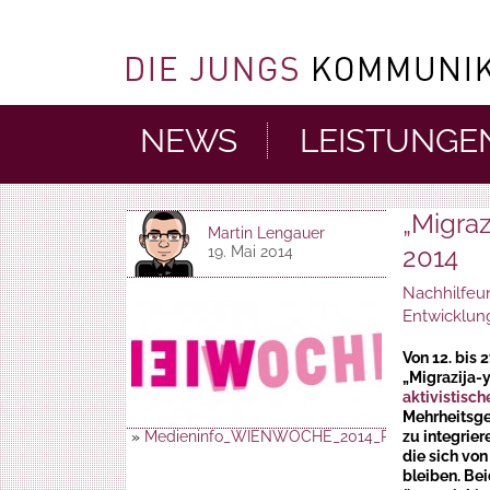
NEWS
LEISTUNGE
„Migra
Martin Lengauer
2014
19. Mai 2014
Nachhilfeun
Entwicklung
Von 12. bis 
„Migrazija-y
aktivistisch
Mehrheitsge
»
Medieninfo_WIENWOCHE_2014_Programmvorsc
zu integrier
die sich von
bleiben. Be