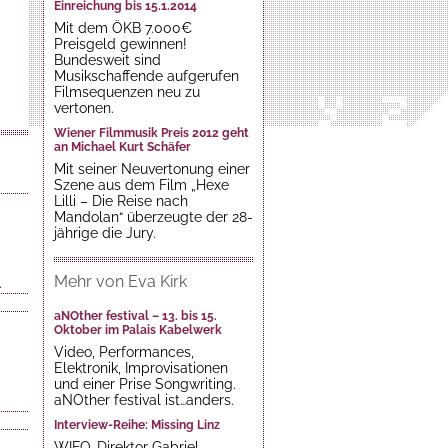
Einreichung bis 15.1.2014
Mit dem ÖKB 7.000€
Preisgeld gewinnen!
Bundesweit sind
Musikschaffende aufgerufen
Filmsequenzen neu zu
vertonen.
Wiener Filmmusik Preis 2012 geht
an Michael Kurt Schäfer
Mit seiner Neuvertonung einer
Szene aus dem Film „Hexe
Lilli – Die Reise nach
Mandolan“ überzeugte der 28-
jährige die Jury.
Mehr von Eva Kirk
.
aNOther festival – 13. bis 15.
Oktober im Palais Kabelwerk
Video, Performances,
Elektronik, Improvisationen
und einer Prise Songwriting.
aNOther festival ist…anders.
Interview-Reihe: Missing Linz
WIFO-Direktor Gabriel