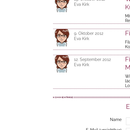
Eva Kirk
K
Mi
Re
F
9. Oktober 2012
Eva Kirk
Fi
Ko
F
12. September 2012
Eva Kirk
M
Wi
lä
Lo
E
Name
E-Mail (unsichtbar)