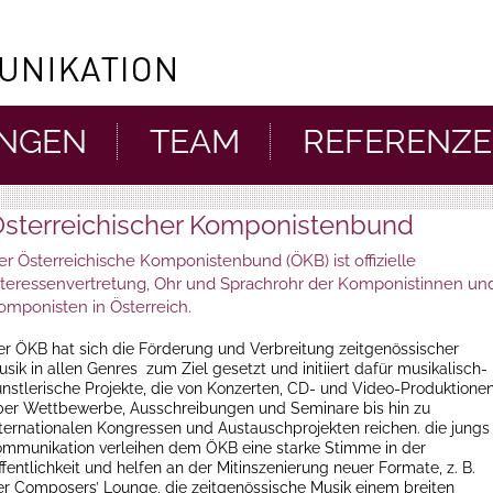
UNGEN
TEAM
REFERENZ
sterreichischer Komponistenbund
er Österreichische Komponistenbund (ÖKB) ist offizielle
nteressenvertretung, Ohr und Sprachrohr der Komponistinnen un
omponisten in Österreich.
er ÖKB hat sich die Förderung und Verbreitung zeitgenössischer
sik in allen Genres zum Ziel gesetzt und initiiert dafür musikalisch-
ünstlerische Projekte, die von Konzerten, CD- und Video-Produktione
ber Wettbewerbe, Ausschreibungen und Seminare bis hin zu
nternationalen Kongressen und Austauschprojekten reichen. die jungs
ommunikation verleihen dem ÖKB eine starke Stimme in der
fentlichkeit und helfen an der Mitinszenierung neuer Formate, z. B.
er Composers’ Lounge, die zeitgenössische Musik einem breiten