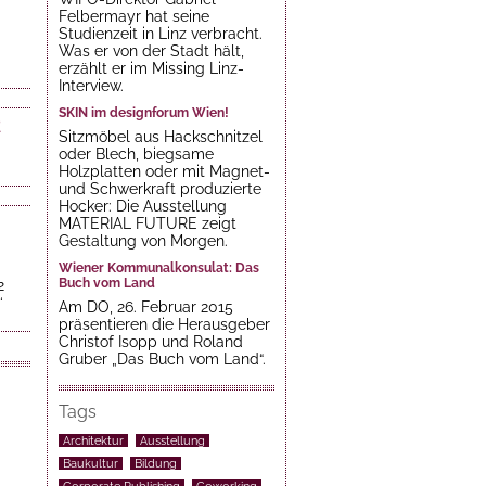
Felbermayr hat seine
Studienzeit in Linz verbracht.
Was er von der Stadt hält,
erzählt er im Missing Linz-
Interview.
SKIN im designforum Wien!
2
Sitzmöbel aus Hackschnitzel
oder Blech, biegsame
Holzplatten oder mit Magnet-
und Schwerkraft produzierte
Hocker: Die Ausstellung
MATERIAL FUTURE zeigt
Gestaltung von Morgen.
Wiener Kommunalkonsulat: Das
Buch vom Land
2
‘
Am DO, 26. Februar 2015
präsentieren die Herausgeber
Christof Isopp und Roland
Gruber „Das Buch vom Land“.
Tags
Architektur
Ausstellung
Baukultur
Bildung