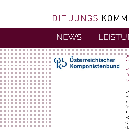
NEWS
LEIST
Ö
D
I
K
D
Mu
k
ü
i
k
Öf
d