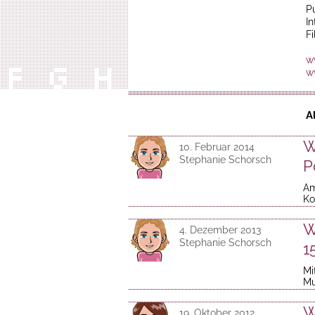
P
I
F
w
w
A
W
10. Februar 2014
Stephanie Schorsch
P
Am
Ko
W
4. Dezember 2013
Stephanie Schorsch
1
Mi
Mu
W
19. Oktober 2012