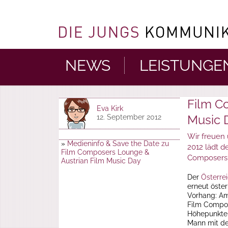
NEWS
LEISTUNGE
Film C
Eva Kirk
Music 
12. September 2012
Wir freuen 
»
Medieninfo & Save the Date zu
2012 lädt d
Film Composers Lounge &
Composers‘
Austrian Film Music Day
Der
Österre
erneut öste
Vorhang: Am
Film Compos
Höhepunkten
Mann mit d