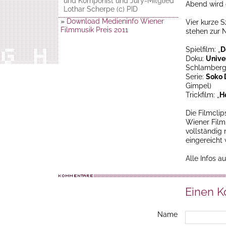
und Komponist und Jury-Mitglied
Abend wird 
Lothar Scherpe (c) PID
»
Download Medieninfo Wiener
Vier kurze 
Filmmusik Preis 2011
stehen zur 
Spielfilm: „
D
Doku:
Univ
Schlamberg
Serie:
Soko
Gimpel)
Trickfilm: „
H
Die Filmcli
Wiener Film
vollständig 
eingereicht
Alle Infos a
Einen 
Name