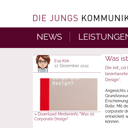
NEWS
LEISTUNGE
Was is
Eva Kirk
17. Dezember 2012
Die init_cd 
beantworte
Design“.
Angesichts 
Grundvorauss
Erscheinung
Rolle. Mit d
corporate de
»
Download Medieninfo "Was ist
entwickelt 
Corporate Design"
können.