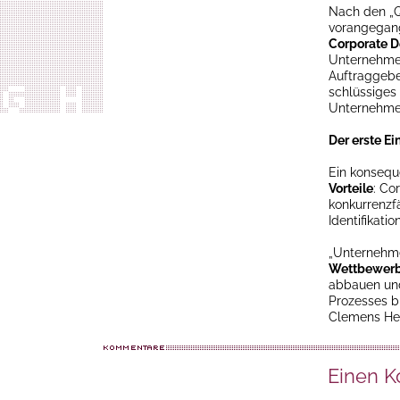
Nach den „Q
vorangegang
Corporate D
Unternehme
Auftraggeben
schlüssiges
Unternehmen
Der erste Ei
Ein konsequ
Vorteile
: Co
konkurrenzfä
Identifikat
„Unternehme
Wettbewerb
abbauen und
Prozesses bi
Clemens Hei
Einen 