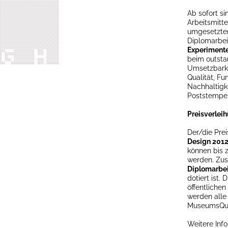
Ab sofort s
Arbeitsmitte
umgesetzten
Diplomarbe
Experimente
beim outsta
Umsetzbarkei
Qualität, F
Nachhaltigke
Poststempel
Preisverlei
Der/die Pre
Design 201
können bis 
werden. Zus
Diplomarbei
dotiert ist.
öffentlichen
werden alle
MuseumsQuar
Weitere Inf