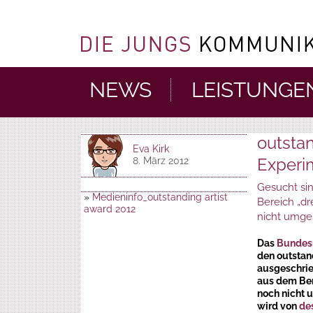
NEWS
LEISTUNGE
outstan
Eva Kirk
Experi
8. März 2012
Gesucht si
»
Medieninfo_outstanding artist
Bereich „dr
award 2012
nicht umge
Das
Bundesm
den outstan
ausgeschrie
aus dem Ber
noch nicht 
wird von
de