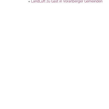
«
LandLuft zu Gast in Vorarlberger Gemeinden