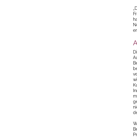
„
F
h
N
e
A
D
A
B
b
v
w
K
I
m
g
n
d
W
B
Pr