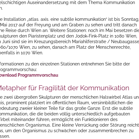
ielschichtigen Auseinandersetzung mit dem Thema Kommunikation
n.
e Installation „atlas. axis. eine subtile kommunikation“ ist bis Sonntag
. Mai 2017 auf der Freyung und am Graben zu sehen und tritt danach
ine Reise durch Wien an. Weitere Stationen: noch im Mai besetzen di
kulpturen den Piaristenplatz und den Jodok-Fink-Platz in 1080 Wien,
m Juni sind sie im Kreuzungsbereich Mariahilferstraße / Neubaugasse
060/1070 Wien, zu sehen, danach am Platz der Menschenrechte,
benfalls in 1070 Wien.
nformationen zu den einzelnen Stationen entnehmen Sie bitte der
rogrammvorschau:
ownload Programmvorschau
etapher für Fragilität der Kommunikation
ie zwei übergroßen Skulpturen der menschlichen Halswirbel Atlas u
is, prominent platziert im öffentlichen Raum, versinnbildlichen die
deutung zweier kleiner Teile für das große Ganze. Erst die subtile
ommunikation, die die beiden völlig unterschiedlich aufgebauten
irbel miteinander führen, ermöglicht ein Funktionieren des
enschlichen Organismus. Eine kleine Verrückung oder Störung reicht
us, um den Organismus zu schwächen oder zusammenbrechen zu
ssen.