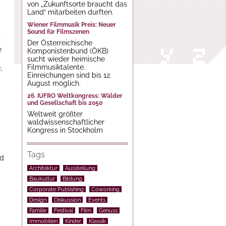
von „Zukunftsorte braucht das
Land“ mitarbeiten durften.
Wiener Filmmusik Preis: Neuer
,
Sound für Filmszenen
Der Österreichische
e
Komponistenbund (ÖKB)
sucht wieder heimische
Filmmusiktalente.
,
Einreichungen sind bis 12.
August möglich.
26. IUFRO Weltkongress: Wälder
und Gesellschaft bis 2050
Weltweit größter
waldwissenschaftlicher
Kongress in Stockholm
Tags
nd
Architektur
Ausstellung
Baukultur
Bildung
Corporate Publishing
Coworking
Design
Diskussion
Events
Familie
Festival
Film
Genuss
Immobilien
Kinder
Klassik