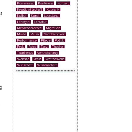
Kommunal
Konferenz
Konzert
Kreativwirtschaft
Kulinarik
is
Kultur
Kunst
Leerstand
Lifestyle
Literatur
Menschenrechte
Migration
Mode
Musik
Nachhaltigkeit
Performance
Pflege
Politik
Preis
Reise
Tanz
Theater
Tourismus
Veranstaltung
Website
Wein
Wettbewerb
Wirtschaft
Wissenschaft
ng
,