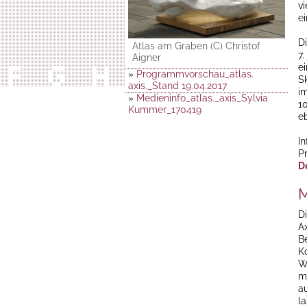
v
ei
Di
Atlas am Graben (C) Christof
7
Aigner
e
»
Programmvorschau_atlas.
S
axis._Stand 19.04.2017
i
»
Medieninfo_atlas._axis_Sylvia
1
Kummer_170419
e
I
P
D
M
D
Ax
Be
K
W
m
a
la