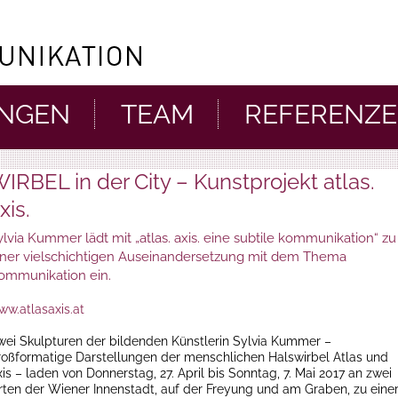
UNGEN
TEAM
REFERENZ
IRBEL in der City – Kunstprojekt atlas.
xis.
ylvia Kummer lädt mit „atlas. axis. eine subtile kommunikation“ zu
iner vielschichtigen Auseinandersetzung mit dem Thema
ommunikation ein.
ww.atlasaxis.at
wei Skulpturen der bildenden Künstlerin Sylvia Kummer –
roßformatige Darstellungen der menschlichen Halswirbel Atlas und
is – laden von Donnerstag, 27. April bis Sonntag, 7. Mai 2017 an zwei
rten der Wiener Innenstadt, auf der Freyung und am Graben, zu eine