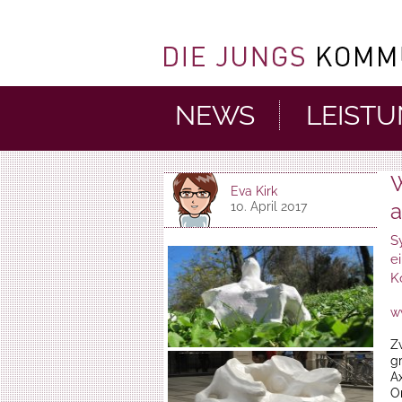
NEWS
LEIST
W
Eva Kirk
a
10. April 2017
S
e
K
w
Z
g
Ax
O