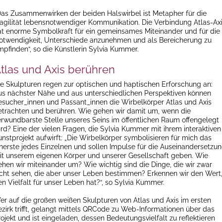
Das Zusammenwirken der beiden Halswirbel ist Metapher für die
ragilität lebensnotwendiger Kommunikation. Die Verbindung Atlas-Ax
at enorme Symbolkraft für ein gemeinsames Miteinander und für die
otwendigkeit, Unterschiede anzunehmen und als Bereicherung zu
mpfinden“, so die Künstlerin Sylvia Kummer.
tlas und Axis berühren
ie Skulpturen regen zur optischen und haptischen Erforschung an:
us nächster Nähe und aus unterschiedlichen Perspektiven können
esucher_innen und Passant_innen die Wirbelkörper Atlas und Axis
etrachten und berühren. Wie gehen wir damit um, wenn die
erwundbarste Stelle unseres Seins im öffentlichen Raum offengelegt
ird? Eine der vielen Fragen, die Sylvia Kummer mit ihrem interaktiven
unstprojekt aufwirft: „Die Wirbelkörper symbolisieren für mich das
nnerste jedes Einzelnen und sollen Impulse für die Auseinandersetzu
it unserem eigenen Körper und unserer Gesellschaft geben. Wie
ehen wir miteinander um? Wie wichtig sind die Dinge, die wir zwar
icht sehen, die aber unser Leben bestimmen? Erkennen wir den Wert
en Vielfalt für unser Leben hat?“, so Sylvia Kummer.
er auf die großen weißen Skulpturen von Atlas und Axis im ersten
ezirk trifft, gelangt mittels QRCode zu Web-Informationen über das
ojekt und ist eingeladen, dessen Bedeutungsvielfalt zu reflektieren