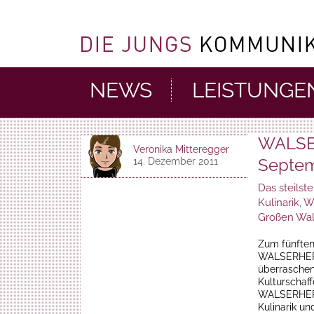
NEWS
LEISTUNGE
WALSER
Veronika Mitteregger
Septem
14. Dezember 2011
Das steilste
Kulinarik, 
Großen Wal
Zum fünften
WALSERHERB
überrasche
Kulturschaff
WALSERHERBS
Kulinarik u