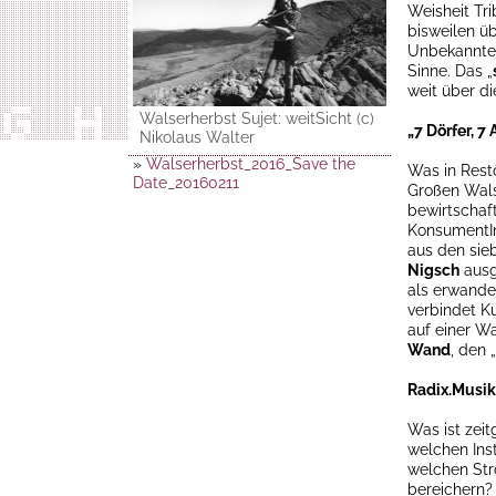
Weisheit Tri
bisweilen ü
Unbekanntem 
Sinne. Das „
weit über d
Walserherbst Sujet: weitSicht (c)
„7 Dörfer, 7
Nikolaus Walter
»
Walserherbst_2016_Save the
Was in Restö
Date_20160211
Großen Wals
bewirtschaf
KonsumentIn
aus den sie
Nigsch
ausg
als erwande
verbindet K
auf einer W
Wand
, den 
Radix.Musik.
Was ist zei
welchen Ins
welchen Str
bereichern? 