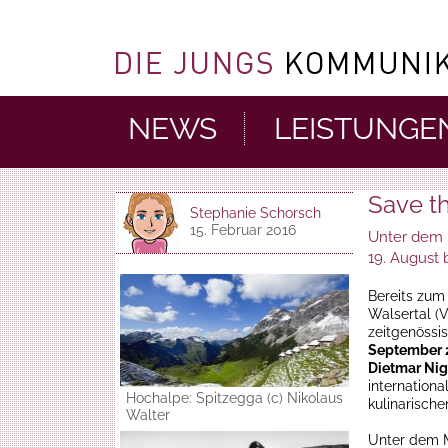
NEWS
LEISTUNGE
Save t
Stephanie Schorsch
15. Februar 2016
Unter dem M
19. August 
Bereits zum 
Walsertal (
zeitgenössi
September 
Dietmar Ni
internation
Hochalpe: Spitzegga (c) Nikolaus
kulinarische
Walter
Unter dem M