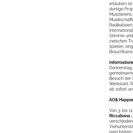
erläutern is
dortige Prop
Musizierens
Musikschaff
Radikalisier
internation
Stimme und
zwischen Tr
spielen, sin
Brauchtumspf
Informatione
Donnerstag,
gemeinsamen
Besuch der
Werkstatt-T
ab sofort u
AO& Happeni
Von 3. bis 
Riccabona
verschieden
Viehunters
lang halten