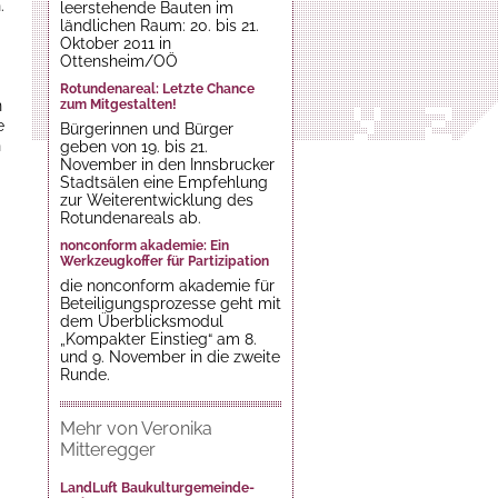
.
leerstehende Bauten im
ländlichen Raum: 20. bis 21.
Oktober 2011 in
Ottensheim/OÖ
Rotundenareal: Letzte Chance
n
zum Mitgestalten!
e
Bürgerinnen und Bürger
n
geben von 19. bis 21.
November in den Innsbrucker
Stadtsälen eine Empfehlung
zur Weiterentwicklung des
Rotundenareals ab.
nonconform akademie: Ein
Werkzeugkoffer für Partizipation
die nonconform akademie für
Beteiligungsprozesse geht mit
dem Überblicksmodul
„Kompakter Einstieg“ am 8.
und 9. November in die zweite
Runde.
Mehr von Veronika
Mitteregger
LandLuft Baukulturgemeinde-