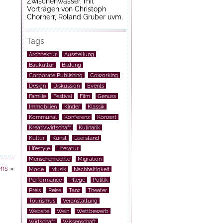
Zwischenwasser, mit
Vorträgen von Christoph
Chorherr, Roland Gruber uvm.
Tags
Architektur
Ausstellung
Baukultur
Bildung
Corporate Publishing
Coworking
Design
Diskussion
Events
Familie
Festival
Film
Genuss
Immobilien
Kinder
Klassik
Kommunal
Konferenz
Konzert
Kreativwirtschaft
Kulinarik
Kultur
Kunst
Leerstand
Lifestyle
Literatur
Menschenrechte
Migration
ens
»
Mode
Musik
Nachhaltigkeit
Performance
Pflege
Politik
Preis
Reise
Tanz
Theater
Tourismus
Veranstaltung
Website
Wein
Wettbewerb
Wirtschaft
Wissenschaft