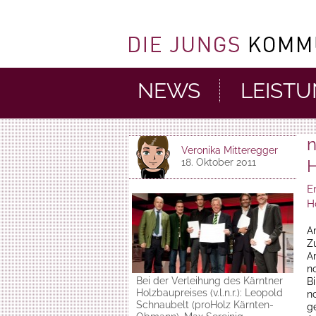
NEWS
LEIST
n
Veronika Mitteregger
H
18. Oktober 2011
E
H
A
Z
A
n
Bei der Verleihung des Kärntner
B
Holzbaupreises (v.l.n.r.): Leopold
n
Schnaubelt (proHolz Kärnten-
g