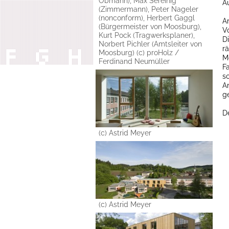
Obmann), Max Sereinig
A
(Zimmermann), Peter Nageler
(nonconform), Herbert Gaggl
A
(Bürgermeister von Moosburg),
V
Kurt Pock (Tragwerksplaner),
D
Norbert Pichler (Amtsleiter von
r
Moosburg) (c) proHolz /
M
Ferdinand Neumüller
F
s
A
ge
De
(c) Astrid Meyer
(c) Astrid Meyer