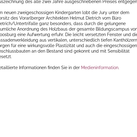
uszeichnung des alle zwei Jahre ausgeschriebenen Preises entgegen
m neuen zweigeschossigen Kindergarten lobt die Jury unter dem
orsitz des Vorarlberger Architekten Helmut Dietrich vom Büro
ietrich/Untertrifalle ganz besonders, dass durch die gelungene
äumliche Anordnung des Holzbaus der gesamte Bildungscampus vo
oosburg eine Aufwertung erfuhr. Die leicht versetzten Fenster und di
assadenverkleidung aus vertikalen, unterschiedlich tiefen Kanthölzer
orgen für eine wirkungsvolle Plastizität und auch die eingeschossigen
nschlussbauten an den Bestand sind gekonnt und mit Sensibilität
setzt.
taillierte Informationen finden Sie in der
Medieninformation
.