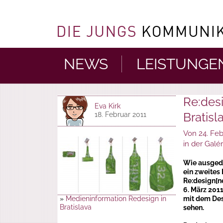
NEWS
LEISTUNGE
Re:desi
Eva Kirk
Bratisl
18. Februar 2011
Von 24. Feb
in der Galér
Wie ausged
ein zweites
Re:design[n
6. März 201
»
Medieninformation Redesign in
mit dem Desi
Bratislava
sehen.