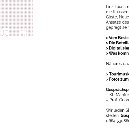
Linz Touris
die Kulissen
Gäste, Neue
Ansätze des 
geprägt sein
> Vom Besic
> Die Betei
> Digitalis
> Was komm
Näheres daz
>
Tourimus
>
Fotos zu
Gesprächspa
– KR Manfre
– Prof. Geor
Wir laden Si
stellen.
Ges
0664 53086