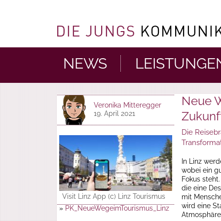
NEWS
LEISTUNGE
Neue W
Veronika Mitteregger
Zukunf
19. April 2021
Die Reisebr
Transformat
In Linz wer
wobei ein g
Fokus steht
die eine De
Visit Linz App (c) Linz Tourismus
mit Mensche
wird eine St
»
PK_NeueWegeimTourismus_Linz
Atmosphäre