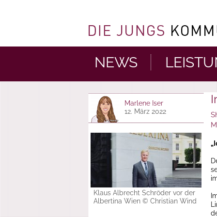
NEWS
LEIST
I
Marlene Iser
12. März 2022
S
M
„I
D
s
i
Klaus Albrecht Schröder vor der
I
Albertina Wien © Christian Wind
L
d