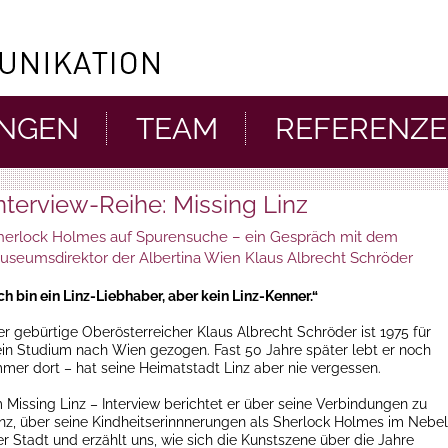
UNGEN
TEAM
REFERENZ
nterview-Reihe: Missing Linz
herlock Holmes auf Spurensuche – ein Gespräch mit dem
useumsdirektor der Albertina Wien Klaus Albrecht Schröder
ch bin ein Linz-Liebhaber, aber kein Linz-Kenner.“
er gebürtige Oberösterreicher Klaus Albrecht Schröder ist 1975 für
ein Studium nach Wien gezogen. Fast 50 Jahre später lebt er noch
mmer dort – hat seine Heimatstadt Linz aber nie vergessen.
m Missing Linz – Interview berichtet er über seine Verbindungen zu
inz, über seine Kindheitserinnnerungen als Sherlock Holmes im Nebel
er Stadt und erzählt uns, wie sich die Kunstszene über die Jahre