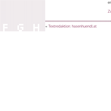
en
Z
«
Textredaktion: hasenhuendl.at