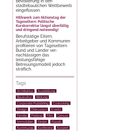
Bevölkerung in den
städtebaulichen Wettbewerb
eingeflossen.
Hilfswerk zum Aktionstag der
Tageseltern: Politische
Kurskorrektur längst überfällig
und dringend notwendig!
Berufstätige Eltern,
Arbeitgeber und Kommunen
profitieren von Tageseltern.
Bund und Länder ver-
nachlässigen das
leistungsfähige
Betreuungsmodell jedoch
sträflich.
Tags
Architektur
Ausstellung
Baukultur
Bildung
Corporate Publishing
Coworking
Design
Diskussion
Events
Familie
Festival
Film
Genuss
Immobilien
Kinder
Klassik
Kommunal
Konferenz
Konzert