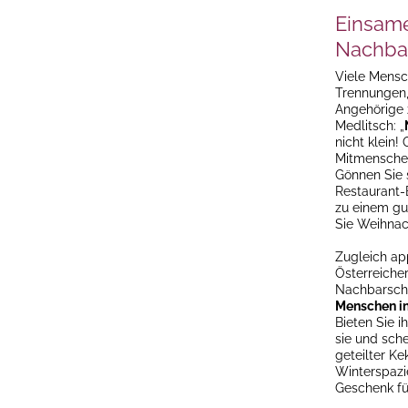
Einsam
Nachba
Viele Mensc
Trennungen, 
Angehörige 
Medlitsch: „
nicht klein
Mitmenschen
Gönnen Sie 
Restaurant-
zu einem gu
Sie Weihnac
Zugleich app
Österreicher
Nachbarscha
Menschen in 
Bieten Sie 
sie und sch
geteilter Ke
Winterspazi
Geschenk für