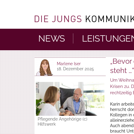
NEWS
LEISTUNGE
„Bevor
Marlene Iser
steht …
18. Dezember 2025
Um Weihnac
Krisen zu. 
rechtzeiti
Karin arbeit
herrscht dor
Kollegen in
Pflegende Angehörige (c)
alleinerzie
Hilfswerk
Auch abends
braucht Unt