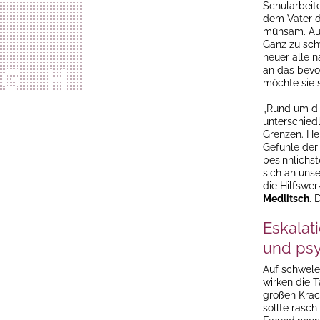
Schularbeite
dem Vater d
mühsam. Auc
Ganz zu sch
heuer alle 
an das bevo
möchte sie 
„Rund um di
unterschied
Grenzen. He
Gefühle der
besinnlichst
sich an unse
die Hilfswer
Medlitsch
. 
Eskalat
und ps
Auf schwele
wirken die 
großen Krac
sollte rasch