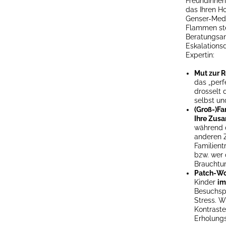
Freundinnen
das Ihren H
Genser-Medli
Flammen ste
Beratungsan
Eskalationsd
Expertin:
Mut zur 
das „perf
drosselt 
selbst un
(Groß-)Fa
Ihre Zus
während 
anderen Z
Familientr
bzw. wer 
Brauchtum
Patch-Wo
Kinder
im
Besuchsp
Stress. W
Kontraste
Erholung