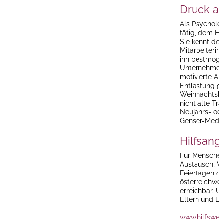
Druck a
Als Psychol
tätig, dem 
Sie kennt d
Mitarbeiteri
ihn bestmög
Unternehmen
motivierte A
Entlastung 
Weihnachtsk
nicht alte T
Neujahrs- o
Genser-Medl
Hilfsan
Für Menschen
Austausch, 
Feiertagen 
österreichw
erreichbar. 
Eltern und E
www.hilfswe