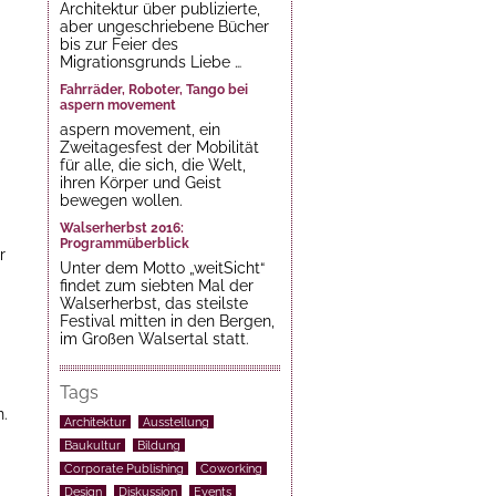
Architektur über publizierte,
aber ungeschriebene Bücher
bis zur Feier des
Migrationsgrunds Liebe …
Fahrräder, Roboter, Tango bei
aspern movement
aspern movement, ein
Zweitagesfest der Mobilität
für alle, die sich, die Welt,
ihren Körper und Geist
bewegen wollen.
Walserherbst 2016:
Programmüberblick
r
Unter dem Motto „weitSicht“
findet zum siebten Mal der
Walserherbst, das steilste
Festival mitten in den Bergen,
im Großen Walsertal statt.
Tags
n.
Architektur
Ausstellung
Baukultur
Bildung
Corporate Publishing
Coworking
Design
Diskussion
Events