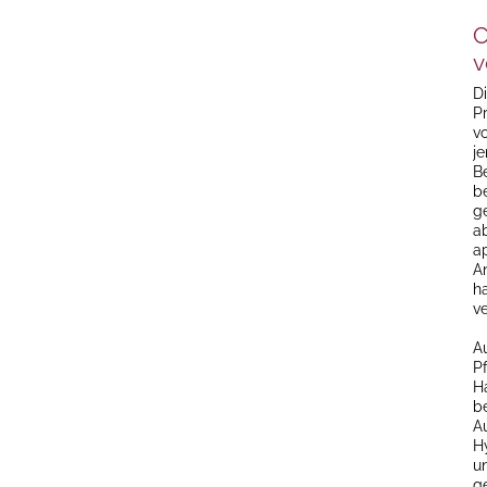
C
v
D
P
v
j
B
b
g
ab
ap
A
h
ve
A
P
H
b
A
H
u
g