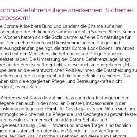
orona-Gefahrenzulage anerkennen, Sicherheit
erbessern!
ie Corona-Krise biete Bund und Ländern die Chance auf einen
robegalopp der ehrlichen Zusammenarbeit in Sachen Pflege. Schon
or Wochen hätten sich die Sozialpartner auf eine Einmalzulage für
ene Dienstnehmerinnen und Dienstnehmer in den Pflege- und
etreuungsberufen geeinigt, die trotz Corona-Lock-Downs ihre Arbeit
ei und mit den Menschen, die Betreuung und Pflege brauchen,
eleistet haben. Die Umsetzung der Corona-Gefahrenzulage hängt
er an der Bereitschaft der Politik, diese auch zu budgetieren. „Ich
pelliere an die verantwortlichen Politiker/innen, die Entscheidung zu
nerkennung der Zulage nicht auf die lange Bank zu schieben. Das
aben sich die engagierten Pflege- und Betreuungskräfte nicht
rdient“, mahnt Karas.
ußerdem weist Karas darauf hin, dass nach den Testungen in den
flegeheimen auch in den mobilen Diensten, insbesondere in der
auskrankenpflege und Heimhilfe, Covid-19-Tests von Nöten sind, um
estmögliche Sicherheit für Pflegende und Gepflegte zu gewährleiste
uch mangle es immer noch an adäquater Schutz- und
ygieneausrüstung. „Das Hilfswerk und andere Träger sind fachlich
nd organisatorisch problemlos im Stande, mit zur Verfügung
estellten Test-Kits Abstriche zu nehmen und diese zum Labor zu