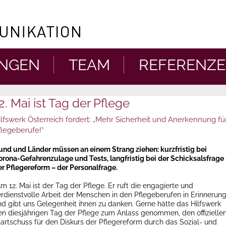
UNGEN
TEAM
REFERENZ
2. Mai ist Tag der Pflege
ilfswerk Österreich fordert: „Mehr Sicherheit und Anerkennung fü
flegeberufe!“
r_Pflege_200511
und und Länder müssen an einem Strang ziehen: kurzfristig bei
orona-Gefahrenzulage und Tests, langfristig bei der Schicksalsfrage
er Pflegereform – der Personalfrage.
m 12. Mai ist der Tag der Pflege. Er ruft die engagierte und
erdienstvolle Arbeit der Menschen in den Pflegeberufen in Erinnerun
nd gibt uns Gelegenheit ihnen zu danken. Gerne hätte das Hilfswerk
en diesjährigen Tag der Pflege zum Anlass genommen, den offizielle
tartschuss für den Diskurs der Pflegereform durch das Sozial- und