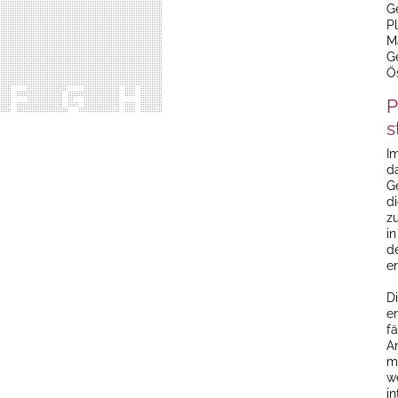
G
P
M
G
Ös
P
s
I
d
G
d
z
i
d
e
Di
e
f
A
m
w
i