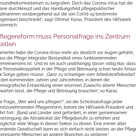
esundheitsministerium zu begrüßen. Doch das Corona-Virus hat die
läne durchkreuzt und das Handlungsfeld pflegepolitischer
aßnahmen vorübergehend auf die von CoVid-19 bestimmte
egenwart beschränkt“, sagt Othmar Karas, Präsident des Hilfswerk
terreich.
flegereform muss Personalfrage ins Zentrum
tellen
mmerhin habe die Corona-Krise mehr als deutlich vor Augen geführt,
ass die Pflege integraler Bestandteil eines funktionierenden
emeinwesens ist. Und es sei auch unabhängig davon völlig klar, dass
ie Personalknappheit in der Pflege und Betreuung schon heute Anlas
ur Sorge geben müsse. „Ganz zu schweigen vom Arbeitskräftebedarf
n den kommenden Jahren und Jahrzehnten, in denen die
emografische Entwicklung einen enormen Zuwachs älterer Mensche
rwarten lässt, die Pflege und Betreuung brauchen“, so Karas.
e Frage, „Wer wird uns pflegen?“, sei die Schicksalsfrage jeder
rnstzunehmenden Pflegereform, betont der Hilfswerk-Präsident und
ährt fort: „Bund und Länder sind gefordert, in einer gemeinsamen
nstrengung die Attraktivität der Pflegeberufe zu erhöhen und
öglichst viele Wege in diesen Sektor zu ebnen. Eine immer älter
erdende Gesellschaft kann es sich einfach nicht leisten, an der Pfleg
nteressierte Menschen an andere Branchen zu verlieren.“