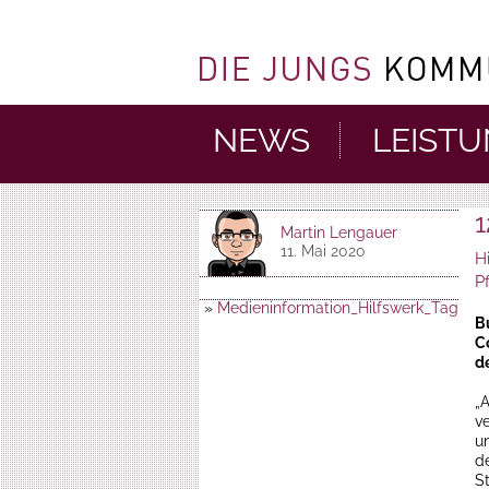
NEWS
LEIST
1
Martin Lengauer
11. Mai 2020
H
P
»
Medieninformation_Hilfswerk_Tag_de
B
C
d
„A
v
u
d
S