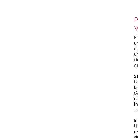
P
W
Fü
u
e
u
G
d
S
B
E
(
n
I
1
I
Ü
r
s