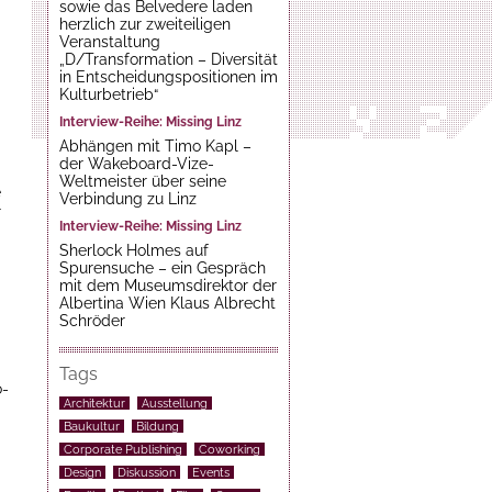
sowie das Belvedere laden
herzlich zur zweiteiligen
Veranstaltung
„D/Transformation – Diversität
in Entscheidungspositionen im
Kulturbetrieb“
Interview-Reihe: Missing Linz
Abhängen mit Timo Kapl –
der Wakeboard-Vize-
Weltmeister über seine
e
Verbindung zu Linz
r
Interview-Reihe: Missing Linz
Sherlock Holmes auf
Spurensuche – ein Gespräch
mit dem Museumsdirektor der
Albertina Wien Klaus Albrecht
Schröder
Tags
o-
Architektur
Ausstellung
Baukultur
Bildung
Corporate Publishing
Coworking
Design
Diskussion
Events