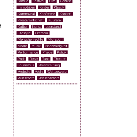
Familie
Festival
Film
Genuss
Immobilien
Kinder
Klassik
Kommunal
Konferenz
Konzert
Kreativwirtschaft
Kulinarik
f
Kultur
Kunst
Leerstand
Lifestyle
Literatur
Menschenrechte
Migration
Mode
Musik
Nachhaltigkeit
Performance
Pflege
Politik
Preis
Reise
Tanz
Theater
Tourismus
Veranstaltung
Website
Wein
Wettbewerb
Wirtschaft
Wissenschaft