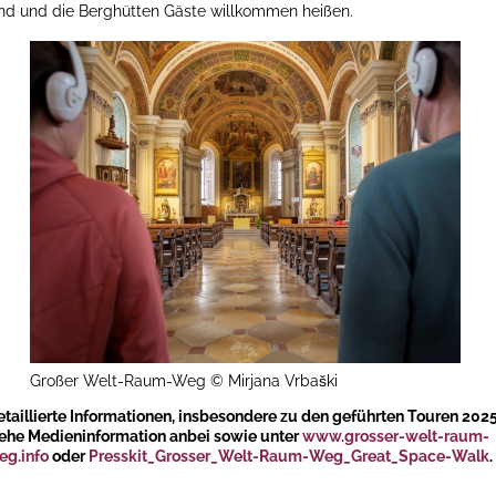
ind und die Berghütten Gäste willkommen heißen.
Großer Welt-Raum-Weg © Mirjana Vrbaški
etaillierte Informationen, insbesondere zu den geführten Touren 2025
iehe Medieninformation anbei sowie unter
www.grosser-welt-raum-
eg.info
oder
Presskit_Grosser_W
e
lt-Raum-Weg_Great_Space-Walk
.