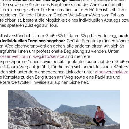
ütten sowie die Kosten des Bergführers und der Anreise innerhalb
sterreich vorgesehen. Die Konsumation auf den Hütten ist selbst zu
egleichen. Da jede Hütte am Großen Welt-Raum-Weg vom Tal aus
reichbar ist, besteht die Möglichkeit eines individuellen Abstiegs bzw
nes späteren Zustiegs zur Tour.
elbstverständlich ist der Große Welt-Raum-Weg bis Ende 2035
auch
n individuellen Terminen begehbar
. Geübte Bergsteiger*innen könne
en Weg eigenverantwortlich gehen, alle anderen bitten wir, sich an
ergführer*innen um professionelle Begleitung zu wenden. Unter
rosser-welt-raum-weg.info/service
sind mehrere
nsprechpartner*innen sowie bereits geplante Touren auf dem Großen
elt-Raum-Weg aufgeführt, für die man sich anmelden kann. Weiters
inden sich unter dem angegebenen Link oder unter
alpenvereinaktiv.a
ie Kontakte zu den Berghütten am Weg sowie eine Packliste und
itere wertvolle Hinweise zur alpinen Sicherheit.