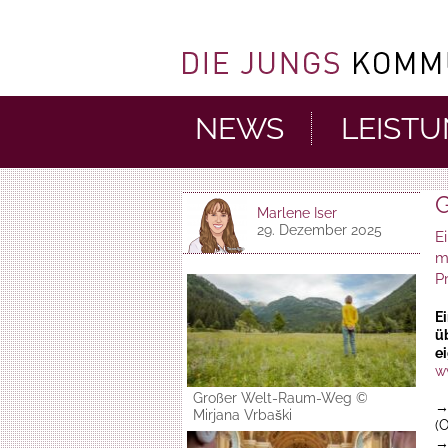
NEWS
LEIST
Marlene Iser
29. Dezember 2025
E
m
P
E
ü
e
w
Großer Welt-Raum-Weg ©
Mirjana Vrbaški
(O
→