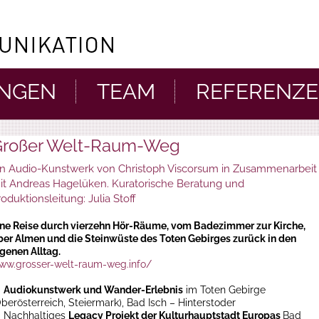
UNGEN
TEAM
REFERENZ
Großer Welt-Raum-Weg
in Audio-Kunstwerk von Christoph Viscorsum in Zusammenarbeit
it Andreas Hagelüken. Kuratorische Beratung und
roduktionsleitung: Julia Stoff
ine Reise durch vierzehn Hör-Räume, vom Badezimmer zur Kirche,
ber Almen und die Steinwüste des Toten Gebirges zurück in den
igenen Alltag.
ww.grosser-welt-raum-weg.info/
→
Audiokunstwerk und Wander-Erlebnis
im Toten Gebirge
berösterreich, Steiermark), Bad Isch – Hinterstoder
 Nachhaltiges
Legacy Projekt der Kulturhauptstadt Europas
Bad