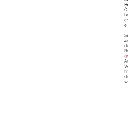
H
Ö
b
er
ei
S
a
d
B
g
A
W
f
d
we