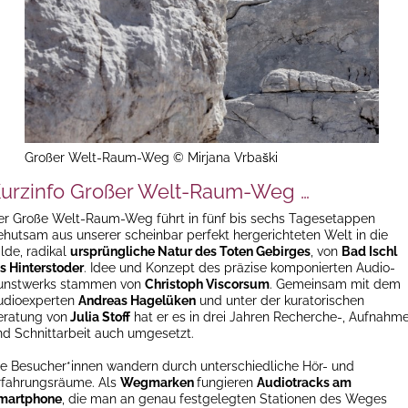
Großer Welt-Raum-Weg © Mirjana Vrbaški
urzinfo Großer Welt-Raum-Weg …
er Große Welt-Raum-Weg führt in fünf bis sechs Tagesetappen
ehutsam aus unserer scheinbar perfekt hergerichteten Welt in die
lde, radikal
ursprüngliche Natur des Toten Gebirges
, von
Bad Ischl
is Hinterstoder
. Idee und Konzept des präzise komponierten Audio-
unstwerks stammen von
Christoph Viscorsum
. Gemeinsam mit dem
udioexperten
Andreas Hagelüken
und unter der kuratorischen
eratung von
Julia Stoff
hat er es in drei Jahren Recherche-, Aufnahm
nd Schnittarbeit auch umgesetzt.
ie Besucher*innen wandern durch unterschiedliche Hör- und
rfahrungsräume. Als
Wegmarken
fungieren
Audiotracks am
martphone
, die man an genau festgelegten Stationen des Weges