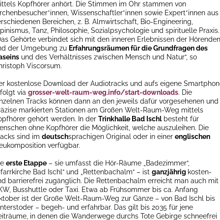
ittels Kopfhörer anhört. Die Stimmen im Ohr stammen von
irchenbesucher*innen, Wissenschaftler*innen sowie Expert*innen aus
erschiedenen Bereichen, z. B. Almwirtschaft, Bio-Engineering,
pinismus, Tanz, Philosophie, Sozialpsychologie und spirituelle Praxis.
Das Gehörte verbindet sich mit den inneren Erlebnissen der Hörende
nd der Umgebung zu
Erfahrungsräumen für die Grundfragen des
aseins
und des Verhältnisses zwischen Mensch und Natur“, so
hristoph Viscorsum.
er kostenlose Download der Audiotracks und aufs eigene Smartphon
folgt via
grosser-welt-raum-weg.info/start-downloads
. Die
inzelnen Tracks können dann an den jeweils dafür vorgesehenen und
räzise markierten Stationen am Großen Welt-Raum-Weg mittels
opfhörer gehört werden. In der
Trinkhalle Bad Ischl
besteht für
enschen ohne Kopfhörer die Möglichkeit, welche auszuleihen. Die
racks sind im
deutsch
sprachigen Original oder in einer
englischen
eukomposition verfügbar.
ie
erste Etappe
– sie umfasst die Hör-Räume „Badezimmer“,
Pfarrkirche Bad Ischl“ und „Rettenbachalm“ – ist
ganzjährig
kosten-
nd barrierefrei zugänglich. Die Rettenbachalm erreicht man auch mit
KW, Busshuttle oder Taxi. Etwa ab Frühsommer bis ca. Anfang
ktober ist der Große Welt-Raum-Weg zur Gänze – von Bad Ischl bis
nterstoder – begeh- und erfahrbar. Das gilt bis 2035 für jene
eiträume, in denen die Wanderwege durchs Tote Gebirge schneefrei