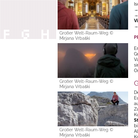
I
V
→
Großer Welt-Raum-Weg ©
P
Mirjana Vrbaški
E
G
V
s
O
Großer Welt-Raum-Weg ©
G
Mirjana Vrbaški
D
E
a
Z
K
S
b
Großer Welt-Raum-Weg ©
A
Mirjana Vrbaški
K