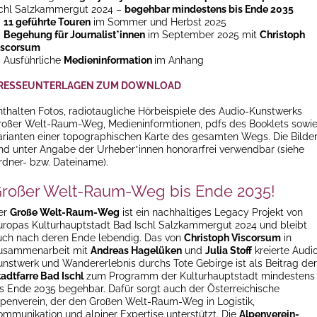
schl Salzkammergut 2024 –
begehbar mindestens bis Ende 2035
→
11 geführte Touren
im Sommer und Herbst 2025
→
Begehung für Journalist*innen
im September 2025 mit
Christoph
iscorsum
 Ausführliche
Medieninformation
im Anhang
RESSEUNTERLAGEN ZUM DOWNLOAD
nthalten Fotos, radiotaugliche Hörbeispiele des Audio-Kunstwerks
roßer Welt-Raum-Weg, Medieninformtionen, pdfs des Booklets sowi
arianten einer topographischen Karte des gesamten Wegs. Die Bilde
ind unter Angabe der Urheber*innen honorarfrei verwendbar (siehe
rdner- bzw. Dateiname).
roßer Welt-Raum-Weg bis Ende 2035!
er
Große Welt-Raum-Weg
ist ein nachhaltiges Legacy Projekt von
uropas Kulturhauptstadt Bad Ischl Salzkammergut 2024 und bleibt
uch nach deren Ende lebendig. Das von
Christoph Viscorsum
in
usammenarbeit mit
Andreas Hagelüken
und
Julia Stoff
kreierte Audi
unstwerk und Wandererlebnis durchs Tote Gebirge ist als Beitrag der
tadtfarre Bad Ischl
zum Programm der Kulturhauptstadt mindestens
is Ende 2035 begehbar. Dafür sorgt auch der Österreichische
lpenverein, der den Großen Welt-Raum-Weg in Logistik,
ommunikation und alpiner Expertise unterstützt. Die
Alpenverein-