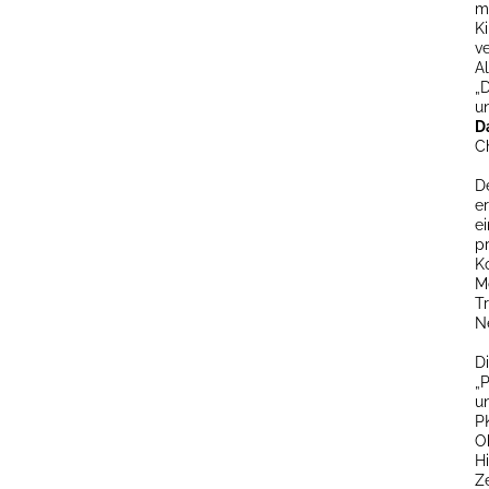
m
K
v
Al
„
u
D
C
D
er
e
p
K
M
T
N
D
„
u
P
O
Hi
Z