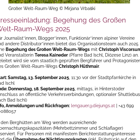
Großer Welt-Raum-Weg © Mirjana Vrbaški
resseeinladung: Begehung des Großen
elt-Raum-Wegs 2025
r Journalist*innen, Blogger*innen, Funktionär*innen alpiner Vereine
nd andere Distributor*innen bietet das Organisationsteam auch 2025
ine
Begehung des Großen Welt-Raum-Wegs
mit
Christoph Viscorsu
nd Veranstalterin
Teresa Kaineder
(Pfarre Bad Ischl, Diözese Linz) an.
eleitet wird sie vom staatlich geprüften Bergführer und Protagoniste
es Großen Welt-Raum-Wegs
Christoph Hüthmair
.
tart: Samstag, 13. September 2025
, 11:30 vor der Stadtpfarrkirche in
ad Ischl
nde: Donnerstag, 18. September 2025
, mittags, in Hinterstoder
Anschluss an öffentliche Verkehrsverbindungen, optionaler Shuttlebus
ach Bad Ischl)
nfo, Anmeldungen und Rückfragen:
lengauer@diejungs.at
| +43 699
0088057
n den Berghütten am Weg werden ausreichende
bernachtungskapazitäten (Mehrbettzimmer und Schlaflager)
eserviert. Für Personen mit manifestem Berichterstattungsinteresse
ind die
Übernahme der Nächtigungskosten
(inkl. Frühstück) auf den