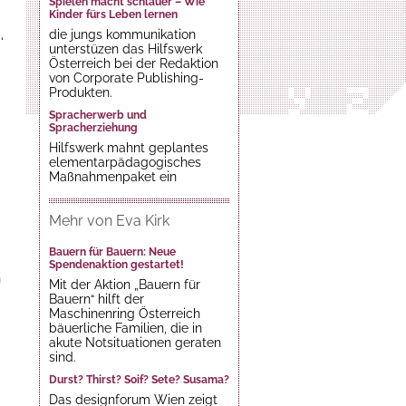
Spielen macht schlauer – Wie
Kinder fürs Leben lernen
die jungs kommunikation
‘
unterstüzen das Hilfswerk
Österreich bei der Redaktion
von Corporate Publishing-
Produkten.
Spracherwerb und
Spracherziehung
Hilfswerk mahnt geplantes
elementarpädagogisches
Maßnahmenpaket ein
Mehr von Eva Kirk
Bauern für Bauern: Neue
Spendenaktion gestartet!
n
Mit der Aktion „Bauern für
Bauern“ hilft der
Maschinenring Österreich
bäuerliche Familien, die in
akute Notsituationen geraten
sind.
Durst? Thirst? Soif? Sete? Susama?
Das designforum Wien zeigt