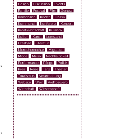
Design
Diskussion
Events
Familie
Festival
Film
Genuss
Immobilien
Kinder
Klassik
Kommunal
Konferenz
Konzert
Kreativwirtschaft
Kulinarik
Kultur
Kunst
Leerstand
Lifestyle
Literatur
Menschenrechte
Migration
Mode
Musik
Nachhaltigkeit
Performance
Pflege
Politik
s
Preis
Reise
Tanz
Theater
Tourismus
Veranstaltung
Website
Wein
Wettbewerb
Wirtschaft
Wissenschaft
0