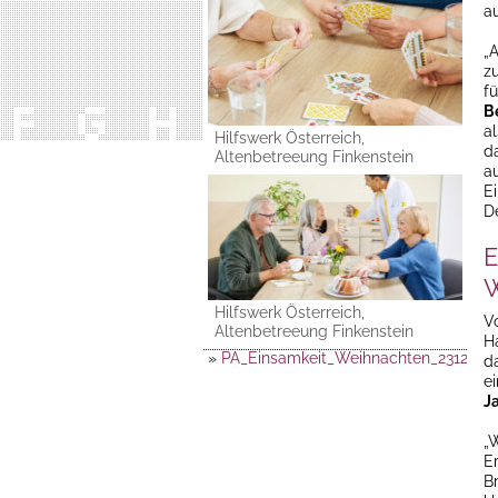
a
„A
z
f
B
a
Hilfswerk Österreich,
d
Altenbetreeung Finkenstein
a
E
D
E
W
Hilfswerk Österreich,
V
Altenbetreeung Finkenstein
H
»
PA_Einsamkeit_Weihnachten_231212
d
e
J
„
E
Br