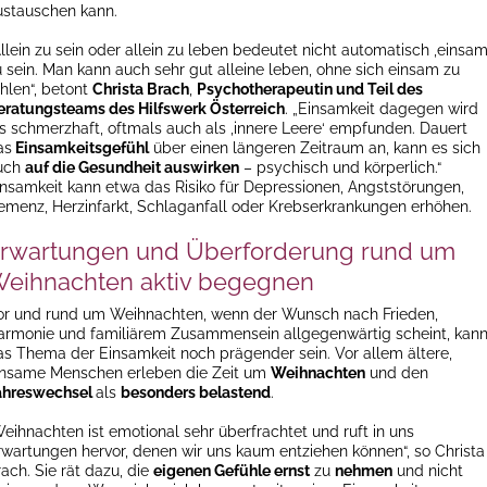
ustauschen kann.
llein zu sein oder allein zu leben bedeutet nicht automatisch ‚einsam
u sein. Man kann auch sehr gut alleine leben, ohne sich einsam zu
ühlen“, betont
Christa Brach
,
Psychotherapeutin und Teil des
eratungsteams des Hilfswerk Österreich
. „Einsamkeit dagegen wird
ls schmerzhaft, oftmals auch als ‚innere Leere‘ empfunden. Dauert
as
Einsamkeitsgefühl
über einen längeren Zeitraum an, kann es sich
uch
auf die Gesundheit auswirken
– psychisch und körperlich.“
insamkeit kann etwa das Risiko für Depressionen, Angststörungen,
emenz, Herzinfarkt, Schlaganfall oder Krebserkrankungen erhöhen.
rwartungen und Überforderung rund um
eihnachten aktiv begegnen
or und rund um Weihnachten, wenn der Wunsch nach Frieden,
armonie und familiärem Zusammensein allgegenwärtig scheint, kan
as Thema der Einsamkeit noch prägender sein. Vor allem ältere,
insame Menschen erleben die Zeit um
Weihnachten
und den
ahreswechsel
als
besonders belastend
.
Weihnachten ist emotional sehr überfrachtet und ruft in uns
rwartungen hervor, denen wir uns kaum entziehen können“, so Christa
ach. Sie rät dazu, die
eigenen Gefühle ernst
zu
nehmen
und nicht