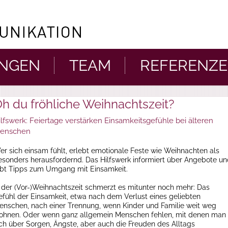
UNGEN
TEAM
REFERENZ
h du fröhliche Weihnachtszeit?
ilfswerk: Feiertage verstärken Einsamkeitsgefühle bei älteren
enschen
er sich einsam fühlt, erlebt emotionale Feste wie Weihnachten als
esonders herausfordernd. Das Hilfswerk informiert über Angebote u
ibt Tipps zum Umgang mit Einsamkeit.
n der (Vor-)Weihnachtszeit schmerzt es mitunter noch mehr: Das
efühl der Einsamkeit, etwa nach dem Verlust eines geliebten
enschen, nach einer Trennung, wenn Kinder und Familie weit weg
ohnen. Oder wenn ganz allgemein Menschen fehlen, mit denen man
ich über Sorgen, Ängste, aber auch die Freuden des Alltags