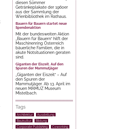
diesen Sommer
Getränkeplakate der 1960er
aus der Sammlung der
Wienbibliothek im Rathaus.
t
Bauern für Bauern startet neue
Spendenaktion
Mit der bundesweiten Aktion
„Bauern für Bauern“ hilft der
Maschinenring Österreich
bäuerliche Familien, die in
akute Notsituationen geraten
sind.
Giganten der Eiszeit. Auf den
Spuren der Mammutjäger
„Giganten der Eiszeit“ – Auf
den Spuren der
Mammutjäger. Ab 13. April im
neuen MAMUZ Museum
Mistelbach.
Tags
Architektur
Ausstellung
Baukultur
Bildung
Corporate Publishing
Coworking