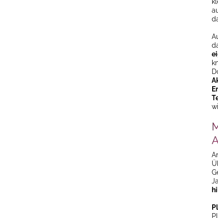
k
a
d
A
d
e
k
D
A
E
T
w
M
A
A
Ü
G
J
h
P
P