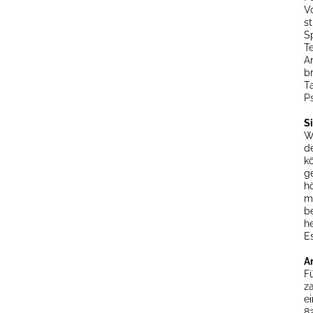
V
s
S
T
A
b
Ta
P
S
W
d
k
g
h
m
b
h
E
A
F
z
e
8