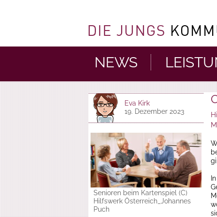
NEWS
LEIST
O
Eva Kirk
19. Dezember 2023
H
M
W
b
g
I
G
Senioren beim Kartenspiel (C)
M
Hilfswerk Österreich_Johannes
w
Puch
s