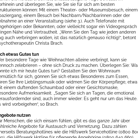
orhinein und überlegen Sie, wie Sie sie für sich am besten
trukturieren können: Mit einem Theater- oder Museumsbesuch, einem
paziergang, einem Besuch bei Nachbarn/Nachbarinnen oder der
eilnahme an einer Veranstaltung (siehe 3.). Auch Telefonate mit
ngehörigen oder Bekannten, oder vielleicht sogar ein Videogespräch
ringen Nähe und Vertrautheit. „Wenn Sie den Tag wie jeden anderen
g auch verbringen wollen, ist das natürlich genauso richtig!“, betont
sychotherapeutin Christa Brach.
ich etwas Gutes tun
er besondere Tage wie Weihnachten alleine verbringt, kann sie
ennoch zelebrieren – ohne sich Druck zu machen. Überlegen Sie: Wa
önnte ich mir heute Gutes tun? Gestalten Sie den Wohnraum
emütlich für sich, gönnen Sie sich etwas Besonderes zum Essen,
ören Sie Ihre Lieblingsmusik oder widmen Sie der Körperpflege, etwa
it einem duftenden Schaumbad oder einer Gesichtsmaske,
esondere Aufmerksamkeit. „Sagen Sie sich an Tagen, die emotional
erausfordernder sind, auch immer wieder: Es geht nur um das Heute.
s wird vorbeigehen“, so Brach.
ngebote nutzen
ür Menschen, die sich einsam fühlen, gibt es das ganze Jahr über
ahlreiche Angebote für Austausch und Vernetzung. Dazu zählen
inerseits Beratungshotlines wie die Hilfswerk Servicehotline (0800 80
20), die Hilfswerk Hotline für pflegende Angehörige (0800 640 660)