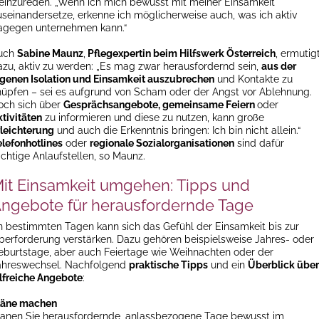
leinzureden. „Wenn ich mich bewusst mit meiner Einsamkeit
useinandersetze, erkenne ich möglicherweise auch, was ich aktiv
agegen unternehmen kann.“
uch
Sabine Maunz
,
Pflegexpertin beim Hilfswerk Österreich
, ermutig
azu, aktiv zu werden: „Es mag zwar herausfordernd sein,
aus der
igenen Isolation und Einsamkeit auszubrechen
und Kontakte zu
nüpfen – sei es aufgrund von Scham oder der Angst vor Ablehnung.
och sich über
Gesprächsangebote, gemeinsame Feiern
oder
ktivitäten
zu informieren und diese zu nutzen, kann große
rleichterung
und auch die Erkenntnis bringen: Ich bin nicht allein.“
elefonhotlines
oder
regionale Sozialorganisationen
sind dafür
ichtige Anlaufstellen, so Maunz.
it Einsamkeit umgehen: Tipps und
ngebote für herausfordernde Tage
n bestimmten Tagen kann sich das Gefühl der Einsamkeit bis zur
berforderung verstärken. Dazu gehören beispielsweise Jahres- oder
eburtstage, aber auch Feiertage wie Weihnachten oder der
ahreswechsel. Nachfolgend
praktische Tipps
und ein
Überblick über
ilfreiche Angebote
:
läne machen
lanen Sie herausfordernde, anlassbezogene Tage bewusst im