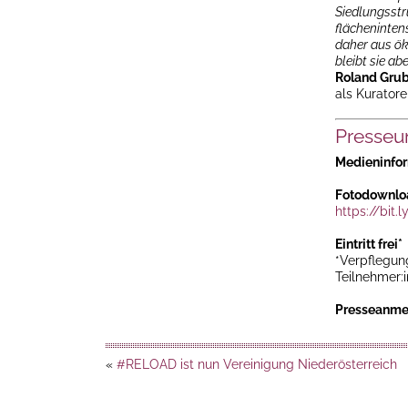
Siedlungsstr
flächenintens
daher aus ök
bleibt sie a
Roland Grub
als Kuratore
Presseu
Medieninfo
Fotodownlo
https://bit.
Eintritt frei*
*Verpflegun
Teilnehmer:
Presseanme
«
#RELOAD ist nun Vereinigung Niederösterreich