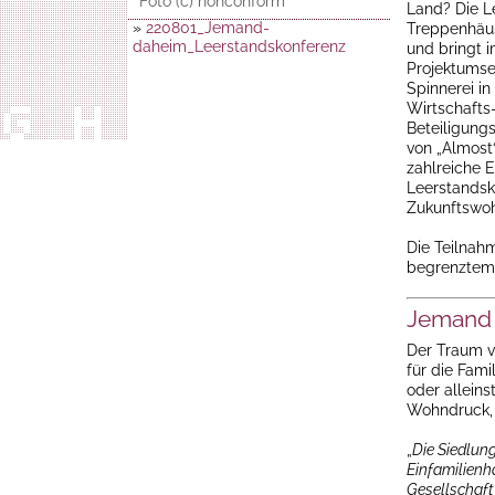
Foto (c) nonconform
Land? Die L
»
220801_Jemand-
Treppenhäus
daheim_Leerstandskonferenz
und bringt 
Projektumset
Spinnerei i
Wirtschafts-
Beteiligung
von „Almost
zahlreiche E
Leerstandsk
Zukunftswoh
Die Teilnah
begrenztem
Jemand
Der Traum v
für die Fami
oder alleins
Wohndruck, 
„
Die Siedlung
Einfamilienh
Gesellschaft