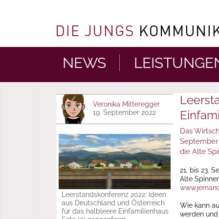
NEWS
LEISTUNGE
Leerst
Veronika Mitteregger
Einfam
19. September 2022
Das Wirtsch
September 
die Alte Sp
21. bis 23. 
Alte Spinne
www.jemand
Leerstandskonferenz 2022: Ideen
aus Deutschland und Österreich
Wie kann au
für das halbleere Einfamilienhaus
werden und 