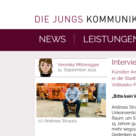
NEWS
LEISTUNGE
Intervi
Veronika Mitteregger
21. September 2021
Künstler An
er die Stadt
Vollkasko-P
„Bitte kein 
Andreas Str
Unkonventio
Raum, um St
(c) Andreas Strauss
15 Jahren g
mehr wegzud
Gedenken an