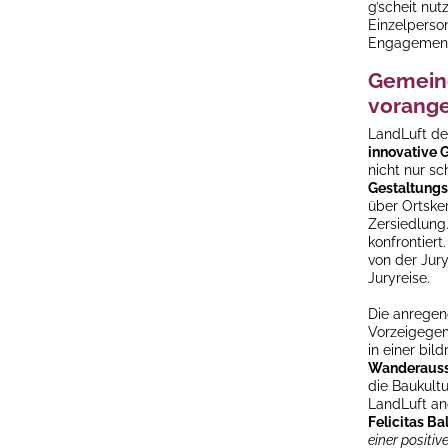
g’scheit nut
Einzelperso
Engagement 
Gemeind
vorang
LandLuft de
innovative 
nicht nur s
Gestaltungs
über Ortske
Zersiedlung
konfrontiert
von der Jury
Juryreise.
Die anregen
Vorzeigegem
in einer bil
Wanderauss
die Baukult
LandLuft an
Felicitas Ba
einer positi