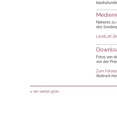
baukulturell
Medieni
Näheres zu 
des Sonderpr
LandLuft_B
Downloa
Fotos von d
von der Prei
Zum Fotodo
Abdruck hon
«
ein viertel grün