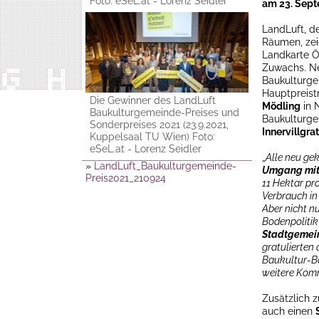
Foto: eSeL.at - Lorenz Seidler
am 23. Sept
LandLuft, de
Räumen, zei
Landkarte Ö
Zuwachs. Ne
Baukulturge
Hauptpreist
Die Gewinner des LandLuft
Mödling
in 
Baukulturgemeinde-Preises und
Baukulturg
Sonderpreises 2021 (23.9.2021,
Innervillgra
Kuppelsaal TU Wien) Foto:
eSeL.at - Lorenz Seidler
„
Alle neu ge
»
LandLuft_Baukulturgemeinde-
Umgang mit 
Preis2021_210924
11 Hektar pr
Verbrauch i
Aber nicht nu
Bodenpolitik 
Stadtgemei
gratulierten
Baukultur-Bot
weitere Kom
Zusätzlich 
auch einen