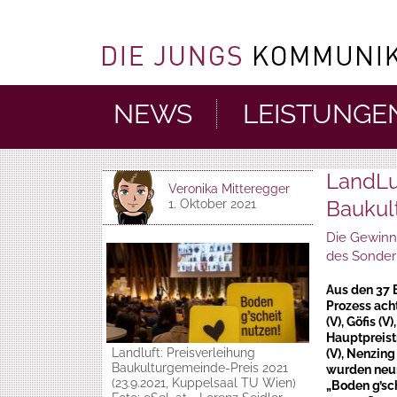
NEWS
LEISTUNGE
LandLu
Veronika Mitteregger
Baukul
1. Oktober 2021
Die Gewinn
des Sonderp
Aus den 37 
Prozess ach
(V), Göfis (
Hauptpreist
Landluft: Preisverleihung
(V), Nenzing
Baukulturgemeinde-Preis 2021
wurden neun
(23.9.2021, Kuppelsaal TU Wien)
„Boden g’sch