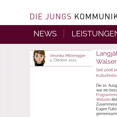
NEWS
LEISTUNGE
Langjä
Veronika Mitteregger
Walser
4. Oktober 2023
Seit 2006 b
Kulturfesti
Die 10. Aus
war ein bes
Programmhe
Website
-Be
Zusammenarb
Eugen Fulter
gemeinsame