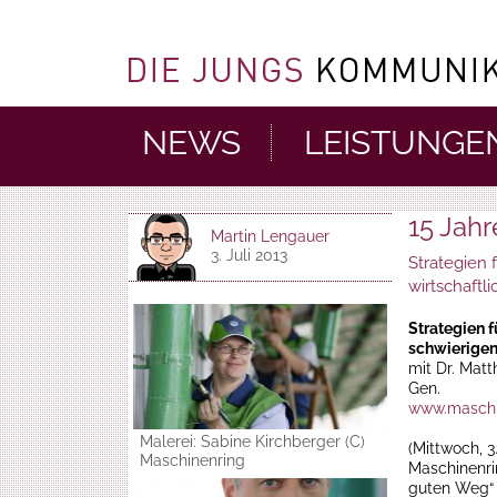
NEWS
LEISTUNGE
15 Jah
Martin Lengauer
3. Juli 2013
Strategien 
wirtschaftl
Strategien f
schwierigen
mit Dr. Matt
Gen.
www.maschin
Malerei: Sabine Kirchberger (C)
(Mittwoch, 3
Maschinenring
Maschinenri
guten Weg“ 