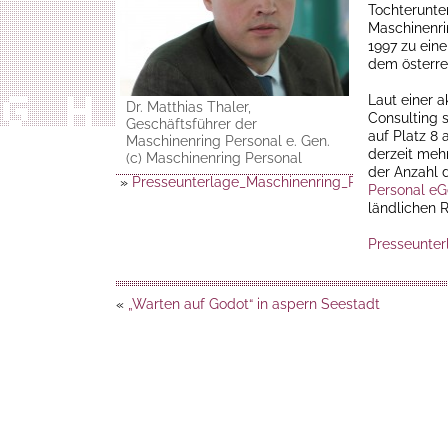
Tochterunt
Maschinenri
1997 zu ein
dem österrei
Laut einer 
Dr. Matthias Thaler,
Consulting 
Geschäftsführer der
auf Platz 8 
Maschinenring Personal e. Gen.
derzeit mehr
(c) Maschinenring Personal
der Anzahl d
»
Presseunterlage_Maschinenring_Personalleasin
Personal e
ländlichen 
Presseunter
«
„Warten auf Godot“ in aspern Seestadt