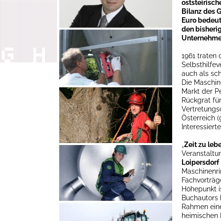
oststeirisch
Bilanz des 
Euro bedeut
den bisheri
Unternehme
1961 traten 
Selbsthilfev
auch als sc
Die Maschin
Markt der Pe
Rückgrat fü
Vertretungs
Österreich (
Interessiert
„
Zeit zu leb
Veranstaltu
Loipersdorf
Maschinenri
Fachvorträg
Höhepunkt i
Buchautors
Rahmen eine
heimischen 