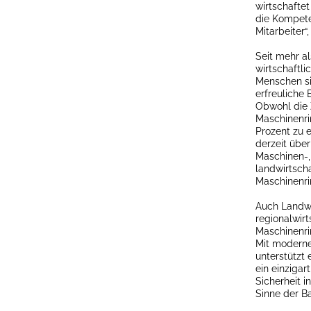
wirtschaftet
die Kompete
Mitarbeiter“
Seit mehr a
wirtschaftli
Menschen si
erfreuliche
Obwohl die 
Maschinenrin
Prozent zu e
derzeit übe
Maschinen-,
landwirtscha
Maschinenri
Auch Landwir
regionalwir
Maschinenrin
Mit moderne
unterstützt 
ein einziga
Sicherheit i
Sinne der Ba