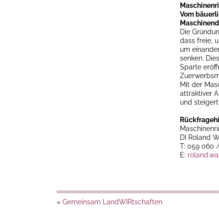
Maschinenri
Vom bäuerli
Maschinendi
Die Gründun
dass freie,
um einander 
senken. Dies
Sparte eröff
Zuerwerbsmö
Mit der Masc
attraktiver
und steiger
Rückfragehi
Maschinenri
DI Roland W
T: 059 060 
E:
roland.wa
«
Gemeinsam LandWIRtschaften