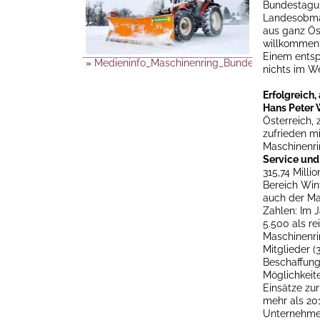
Bundestagun
Landesobm
aus ganz Öst
willkommen z
Einem entsp
»
Medieninfo_Maschinenring_Bundestagung_2013_
nichts im W
Erfolgreich,
Hans Peter 
Österreich, 
zufrieden m
Maschinenri
Service und
315,74 Mill
Bereich Wint
auch der Ma
Zahlen: Im 
5.500 als rei
Maschinenri
Mitglieder (
Beschaffung 
Möglichkeite
Einsätze zur
mehr als 201
Unternehmen