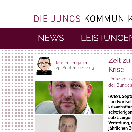
NEWS
LEISTUNGE
Zeit zu
Martin Lengauer
Krise
25. September 2013
Umsatzplus 
der Bundest
(Wien, Sept
Landwirtsch
krisenhafte
schwierigen
setzt, zeig
Vertretung, 
jährlichen 