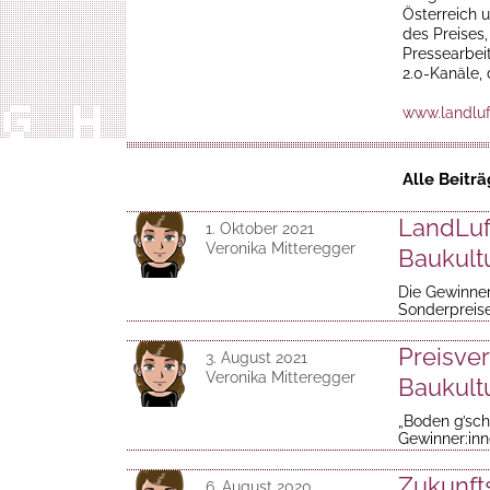
Österreich 
des Preises
Pressearbei
2.0-Kanäle,
www.landluf
Alle Beitr
LandLuf
1. Oktober 2021
Veronika Mitteregger
Baukult
Die Gewinne
Sonderpreise
Preisve
3. August 2021
Veronika Mitteregger
Baukult
„Boden g’sch
Gewinner:in
Zukunft
6. August 2020