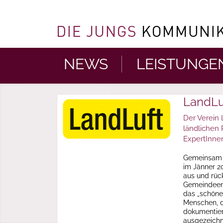
NEWS
LEISTUNGE
LandLu
Der Verein 
ländlichen
ExpertInne
Gemeinsam 
im Jänner 2
aus und rück
Gemeindeentw
das „schöne
Menschen, di
dokumentier
ausgezeich