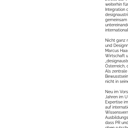
weiterhin fü
Integration
designaustri
gemeinsam d
untereinand
internationa
Nicht ganz 
und Designm
Marcus Haas 
Wirtschaft u
„designaustr
Österreich, 
Als zentral
Bewusstsein
nicht in se
Neu im Vors
Jahren im Um
Expertise i
auf internat
Wissensver
Ausbildungss
dass PR und
oben rutsch