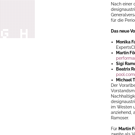
Nach einer o
designaustr
Generalvers
für die Peri
Das neue Vo
Monika F
ExpertsC
Martin Fö
performa
Sigi Ram
Beatrix R
pool.com
Michael 
Der Vorarlb
Vorstandsmi
Nachhaltigk
designaustr
im Westen u
anziehend, a
Ramoser.
Für
Martin F
zweite als 