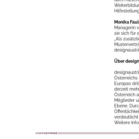
Weiterbild
Hilfestellun
Monika Faul
Managerin vo
sie sich für
„Als zusätzl
Mustervertr
designaustri
Über design
designaustr
Österreichs 
Europas dri
derzeit mehr
Österreich a
Mitglieder u
Ebene. Durc
Öffentlichke
verdeutlicht
Weitere Info