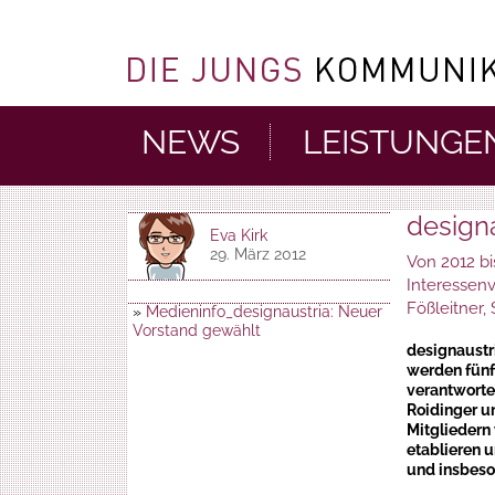
NEWS
LEISTUNGE
design
Eva Kirk
29. März 2012
Von 2012 bi
Interessenv
Fößleitner,
»
Medieninfo_designaustria: Neuer
Vorstand gewählt
designaustr
werden fünf
verantworten
Roidinger u
Mitgliedern
etablieren 
und insbeso