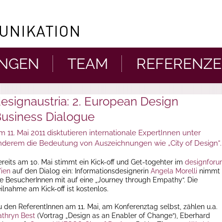
UNGEN
TEAM
REFERENZ
esignaustria: 2. European Design
usiness Dialogue
m 11. Mai 2011 disktutieren internationale ExpertInnen unter
nderem die Bedeutung von Auszeichnungen wie „City of Design“.
ereits am 10. Mai stimmt ein Kick-off und Get-togehter im
designfor
ien
auf den Dialog ein: Informationsdesignerin
Angela Morelli
nimmt
ie BesucherInnen mit auf eine „Journey through Empathy“. Die
ilnahme am Kick-off ist kostenlos.
u den ReferentInnen am 11. Mai, am Konferenztag selbst, zählen u.a.
athryn Best
(Vortrag „Design as an Enabler of Change“), Eberhard