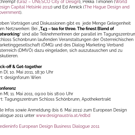
chrempf (
Graz – UNESCO City of Design
), Pekka Timonen (
World
esign Capital Helsinki 2012
) und Ed Annick (
The Hague Design and
overnment
).
eben Vorträgen und Diskussionen gibt es jede Menge Gelegenheit
um Netzwerken: Bei „
T43 – tea for three. The finest Blend of
etworking
“ sind alle TeilnehmerInnen der parallel im Tagungszentru
chloss Schönbrunn laufenden Veranstaltungen der Österreichischen
arketinggesellschaft (ÖMG) und des Dialog Marketing Verband
sterreich (DMVÖ) dazu eingeladen, sich auszutauschen und zu
skutieren.
ick-off & Get-together
 DI, 10. Mai 2011, 18:30 Uhr
rt: designforum Wien
onferenz
 MI, 11. Mai 2011, 09:00 bis 18:00 Uhr
rt: Tagungszentrum Schloss Schönbrunn, Apothekertrakt
lle Infos sowie Anmeldung (bis 6. Mai 2011) zum European Design
ialogue 2011 unter
www.designaustria.at/edbd
edieninfo European Design Business Dialogue 2011