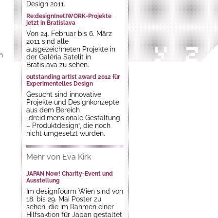
Design 2011.
Re:design[net]WORK-Projekte
jetzt in Bratislava
Von 24. Februar bis 6. März
2011 sind alle
ausgezeichneten Projekte in
m
der Galéria Satelit in
Bratislava zu sehen.
outstanding artist award 2012 für
Experimentelles Design
Gesucht sind innovative
Projekte und Designkonzepte
aus dem Bereich
„dreidimensionale Gestaltung
– Produktdesign“, die noch
nicht umgesetzt wurden.
Mehr von Eva Kirk
JAPAN Now! Charity-Event und
Ausstellung
Im designfourm Wien sind von
18. bis 29. Mai Poster zu
sehen, die im Rahmen einer
Hilfsaktion für Japan gestaltet