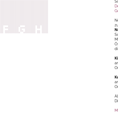
S
D
G
N
z
N
S
M
Ö
di
K
am
O
K
am
O
A
D
M