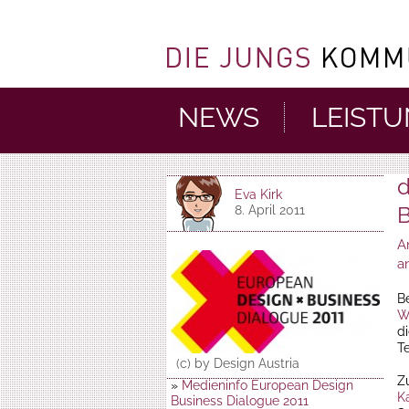
NEWS
LEIST
d
Eva Kirk
B
8. April 2011
A
a
B
W
d
Te
(c) by Design Austria
Z
»
Medieninfo European Design
K
Business Dialogue 2011