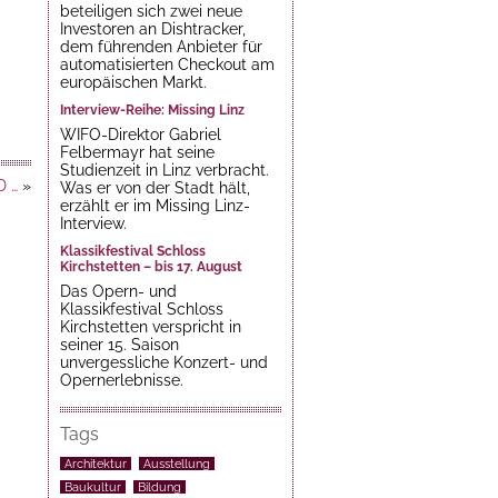
beteiligen sich zwei neue
Investoren an Dishtracker,
dem führenden Anbieter für
automatisierten Checkout am
europäischen Markt.
Interview-Reihe: Missing Linz
WIFO-Direktor Gabriel
Felbermayr hat seine
Studienzeit in Linz verbracht.
D …
»
Was er von der Stadt hält,
erzählt er im Missing Linz-
Interview.
Klassikfestival Schloss
Kirchstetten – bis 17. August
Das Opern- und
Klassikfestival Schloss
Kirchstetten verspricht in
seiner 15. Saison
unvergessliche Konzert- und
Opernerlebnisse.
Tags
Architektur
Ausstellung
Baukultur
Bildung