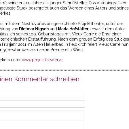
rré seine ersten Jahre als junger Schriftsteller. Das autobiografisch
ngelegte Stück beschreibt auch das Werden eines Autors und seines
erkes.
as mit dem Nestroypreis ausgezeichnete Projekttheater, unter der
eitung von
Dietmar Nigsch
und
Maria Hofstätter
, erweist dem Autor
nlässlich seines 100. Geburtstages mit Vieux Carré die Ehre einer
sterreichischen Erstaufführung. Nach dem großen Erfolg des Stückes
 Frühjahr 2011 im Alten Hallenbad in Feldkirch feiert Vieux Carré nun
m 9. September 2011 seine Premiere in Wien.
ickets unter
www.projekttheater.at
inen Kommentar schreiben