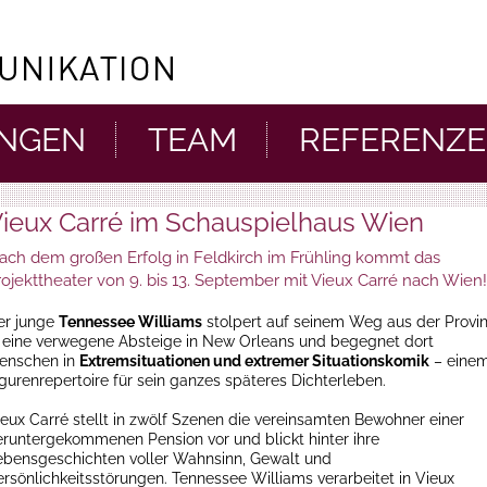
UNGEN
TEAM
REFERENZ
ieux Carré im Schauspielhaus Wien
ach dem großen Erfolg in Feldkirch im Frühling kommt das
rojekttheater von 9. bis 13. September mit Vieux Carré nach Wien!
er junge
Tennessee Williams
stolpert auf seinem Weg aus der Provi
n eine verwegene Absteige in New Orleans und begegnet dort
enschen in
Extremsituationen und extremer Situationskomik
– eine
igurenrepertoire für sein ganzes späteres Dichterleben.
ieux Carré stellt in zwölf Szenen die vereinsamten Bewohner einer
eruntergekommenen Pension vor und blickt hinter ihre
ebensgeschichten voller Wahnsinn, Gewalt und
ersönlichkeitsstörungen. Tennessee Williams verarbeitet in Vieux