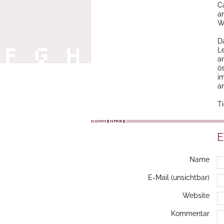
Ca
a
W
D
L
a
ö
im
a
T
E
Name
E-Mail (unsichtbar)
Website
Kommentar