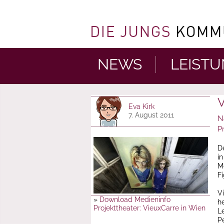
NEWS
LEIST
V
Eva Kirk
7. August 2011
N
P
D
i
M
F
V
»
Download Medieninfo
h
Projekttheater: VieuxCarre in Wien
L
P