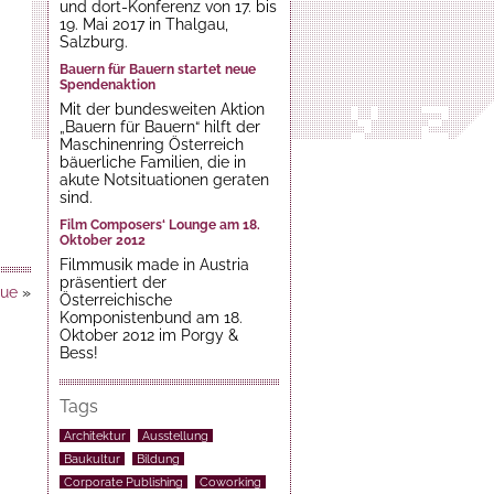
und dort-Konferenz von 17. bis
19. Mai 2017 in Thalgau,
Salzburg.
Bauern für Bauern startet neue
Spendenaktion
Mit der bundesweiten Aktion
„Bauern für Bauern“ hilft der
Maschinenring Österreich
bäuerliche Familien, die in
akute Notsituationen geraten
sind.
Film Composers‘ Lounge am 18.
Oktober 2012
Filmmusik made in Austria
präsentiert der
gue
»
Österreichische
Komponistenbund am 18.
Oktober 2012 im Porgy &
Bess!
Tags
Architektur
Ausstellung
Baukultur
Bildung
Corporate Publishing
Coworking