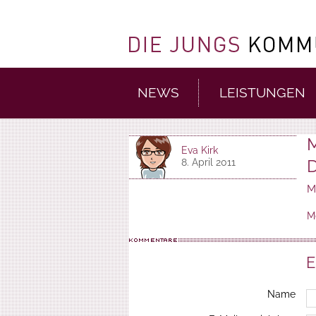
NEWS
LEISTUNGEN
M
Eva Kirk
D
8. April 2011
M
M
E
Name