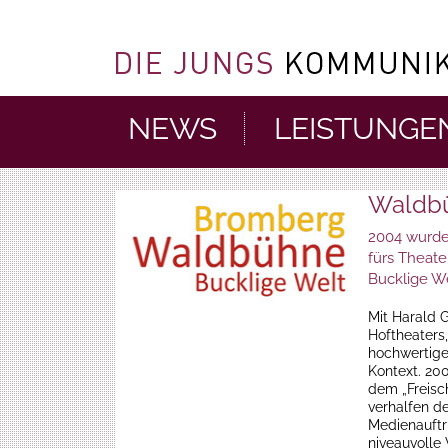
NEWS
LEISTUNGE
Waldb
2004 wurde
fürs Theate
Bucklige We
Mit Harald 
Hoftheaters,
hochwertiger
Kontext. 20
dem „Freisc
verhalfen d
Medienauftr
niveauvolle 