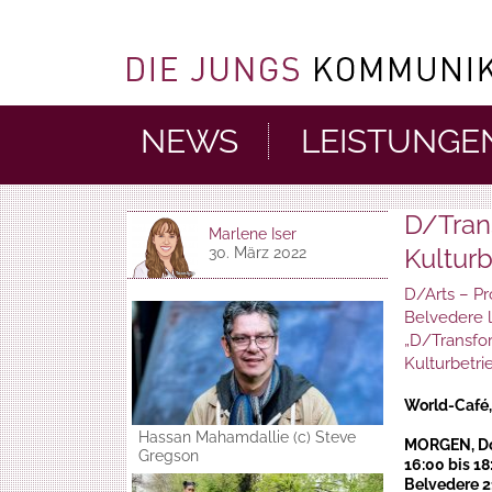
NEWS
LEISTUNGE
D/Trans
Marlene Iser
Kulturb
30. März 2022
D/Arts – Pr
Belvedere l
„D/Transfor
Kulturbetri
World-Café,
Hassan Mahamdallie (c) Steve
MORGEN, Don
Gregson
16:00 bis 18
Belvedere 2