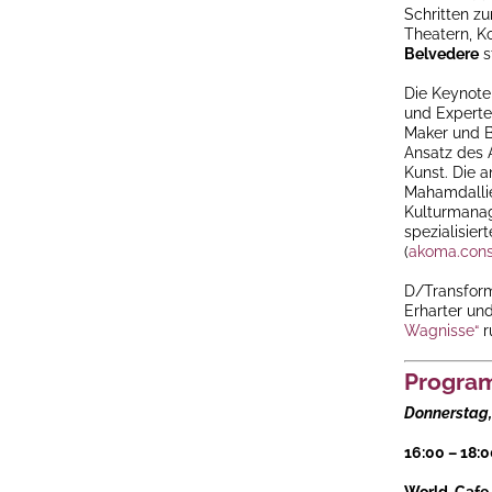
Schritten zu
Theatern, K
Belvedere
s
Die Keynote 
und Experte 
Maker und Be
Ansatz des 
Kunst. Die 
Mahamdallie
Kulturmanag
spezialisier
(
akoma.cons
D/Transform
Erharter und
Wagnisse“
r
Progr
Donnerstag,
16:00 – 18:0