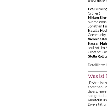
anschließe
Eva Blimlin
Grünen)
Miriam Sir
akoma.consu
Jonathan Fi
Natalia Hec
Community A
Veronica Ka
Hassan Mah
and Art, im 
Creative Cas
Stella Rollig
Detaillierte
Was ist 
„D/Arts ist 
sprechen un
divers, mehr
spiegelt das
Kuratorin u
Diversität u