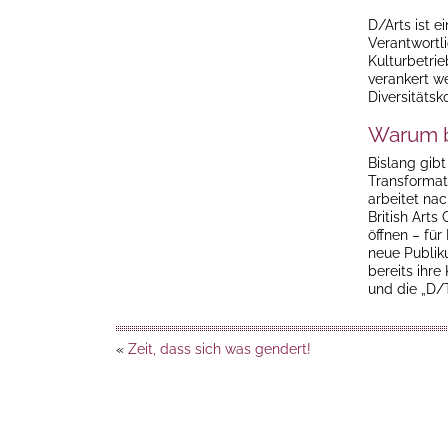
D/Arts ist e
Verantwortli
Kulturbetrie
verankert we
Diversitätsk
Warum b
Bislang gibt
Transformati
arbeitet nac
British Arts
öffnen – für
neue Publik
bereits ihre
und die „D/
«
Zeit, dass sich was gendert!