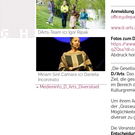
Anmeldung /
office@dieju
www.d-arts.
DArts-Team (c) Igor Ripak
Fotos zum 
https://ww
qZQsa?dl=0
Abdruck hon
„Die Gesells
D/Arts
. Da
Miriam Siré Camara (c) Daniela
Ziel, die ge
Incoronato
im Bereich d
»
Medieninfo_D_Arts_Diversitaet
Kulturgremi
Um ihrem An
der „Graswur
Möglichkeit
diverser zu 
Die Veransta
Entscheidun