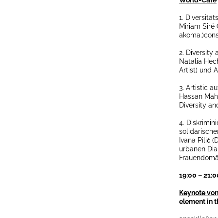
World-Cafe
1. Diversitä
Miriam Siré 
akoma.)cons
2. Diversity
Natalia Hec
Artist) und
3. Artistic
Hassan Maha
Diversity an
4. Diskrimin
solidarisch
Ivana Pilić 
urbanen Dial
Frauendomä
19:00 – 21:
Keynote von
element in t