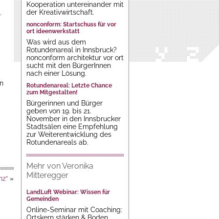
Kooperation untereinander mit
der Kreativwirtschaft.
.
nonconform: Startschuss für vor
ort ideenwerkstatt
Was wird aus dem
Rotundenareal in Innsbruck?
nonconform architektur vor ort
sucht mit den BürgerInnen
nach einer Lösung.
en
Rotundenareal: Letzte Chance
zum Mitgestalten!
Bürgerinnen und Bürger
geben von 19. bis 21.
November in den Innsbrucker
Stadtsälen eine Empfehlung
zur Weiterentwicklung des
Rotundenareals ab.
Mehr von Veronika
Mitteregger
nz“
»
LandLuft Webinar: Wissen für
Gemeinden
Online-Seminar mit Coaching:
Ortskern stärken & Boden