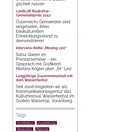
g’scheit nutzen
LandLuft Baukultur-
Gemeindepreis 2012
Österreichs Gemeinden sind
eingeladen, ihren
baukulturellen
Entwicklungsstand zu
demonstrieren.
Interview-Reihe „Missing Linz“
Salsa Queen im
Priesterseminar – ein
Gespräch mit Grafikerin
Martina Kogler über „ihr“ Linz
Langjährige Zusammenarbeit mit
dem Walserherbst
Seit 2006 begleiten wir als
Kommunikationsagentur das
Kulturfestival Walserherbst im
Großen Walsertal, Vorarlberg.
Tags
Architektur
Ausstellung
Baukultur
Bildung