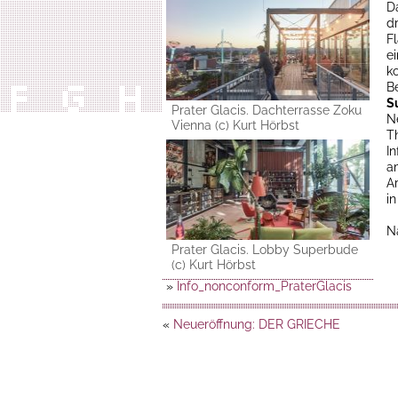
D
d
F
e
k
B
S
Prater Glacis. Dachterrasse Zoku
N
Vienna (c) Kurt Hörbst
T
I
a
A
i
N
Prater Glacis. Lobby Superbude
(c) Kurt Hörbst
»
Info_nonconform_PraterGlacis
«
Neueröffnung: DER GRIECHE