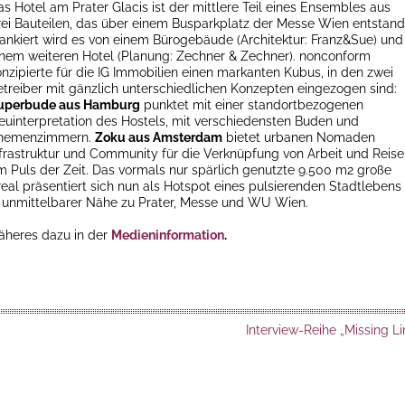
as Hotel am Prater Glacis ist der mittlere Teil eines Ensembles aus
rei Bauteilen, das über einem Busparkplatz der Messe Wien entstand
lankiert wird es von einem Bürogebäude (Architektur: Franz&Sue) und
inem weiteren Hotel (Planung: Zechner & Zechner). nonconform
onzipierte für die IG Immobilien einen markanten Kubus, in den zwei
etreiber mit gänzlich unterschiedlichen Konzepten eingezogen sind:
uperbude aus Hamburg
punktet mit einer standortbezogenen
euinterpretation des Hostels, mit verschiedensten Buden und
hemenzimmern.
Zoku aus Amsterdam
bietet urbanen Nomaden
nfrastruktur und Community für die Verknüpfung von Arbeit und Reis
m Puls der Zeit. Das vormals nur spärlich genutzte 9.500 m2 große
real präsentiert sich nun als Hotspot eines pulsierenden Stadtlebens
n unmittelbarer Nähe zu Prater, Messe und WU Wien.
äheres dazu in der
Medieninformation
.
Interview-Reihe „Missing Li