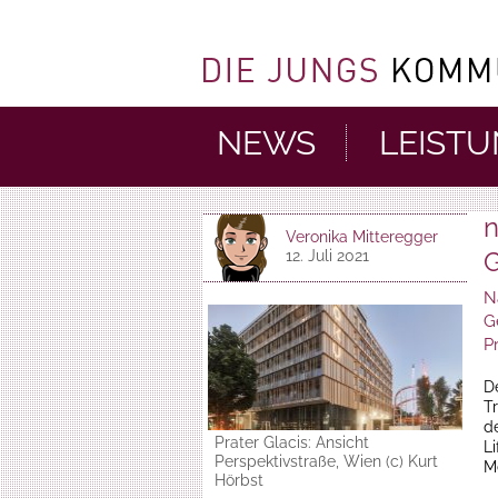
NEWS
LEIST
n
Veronika Mitteregger
G
12. Juli 2021
N
G
P
De
T
d
Prater Glacis: Ansicht
L
Perspektivstraße, Wien (c) Kurt
M
Hörbst