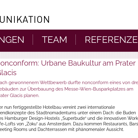
UNGEN
TEAM
REFERENZ
onconform: Urbane Baukultur am Prater
lacis
ach gewonnenem Wettbewerb durfte nonconform eines von dre
ebäuden zur Überbauung des Messe-Wien-Busparkplatzes am
rater Glacis planen.
r nun fertiggestellte Hotelbau vereint zwei internationale
rendkonzepte des Stadtnomadentums unter einem Dach: die Buden
es Hamburger Design-Hostels „Superbude“ und die innovativen Work
ife-Lofts von „Zoku“ aus Amsterdam. Dazu kommen Restaurants, Bars
eeting Rooms und Dachterrassen mit phänomenaler Aussicht.