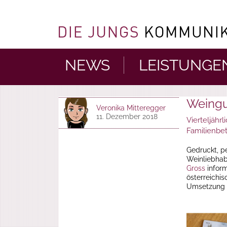
NEWS
LEISTUNGE
Weingu
Veronika Mitteregger
11. Dezember 2018
Vierteljähr
Familienbet
Gedruckt, p
Weinliebhab
Gross
inform
österreichi
Umsetzung 