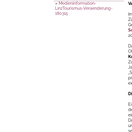
»
Medieninformation-
V
LinzTourismus-Veraenderung-
180315
Im
Z
G
S
2
D
Ob
K
Z
J
„
p
e
D
E
d
e
D
u
s