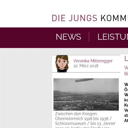
NEWS
LEIST
L
Veronika Mitteregger
22. März 2018
W
B
W
Ö
W
k
K
V
Zwischen den Kriegen:
s
Oberösterreich 1918 bis 1938 /
At
Schlossmuseum / bis 13. Jänner