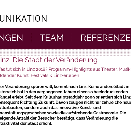
UNGEN
TEAM
REFERENZ
inz: Die Stadt der Veränderung
as tut sich in Linz 2018? Programm-Highlights aus Theater, Musik
ildender Kunst, Festivals & Linz-erleben
er Veränderung spüren will, kommt nach Linz. Keine andere Stadt in
sterreich hat in den vergangenen Jahren einen so beeindruckenden
andel erlebt: Seit dem Kulturhauptstadtjahr 2009 orientiert sich Linz
onsequent Richtung Zukunft. Davon zeugen nicht nur zahlreiche neu
ulturbauten, sondern auch das innovative Kunst- und
eranstaltungsgeschehen sowie die aufstrebende Gastronomie. Die
teigende Anzahl der Besucher bestätigt, dass Veränderung die
traktivität der Stadt erhöht.