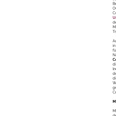
B
O
C
U
d
M
Tr
A
i
f
N
C
d
I
d
d
W
ge
C
M
M
d