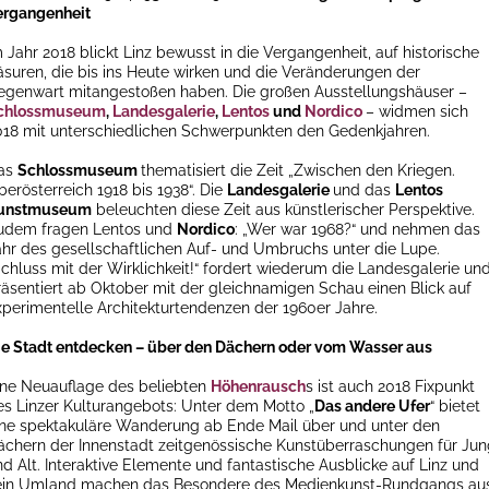
ergangenheit
 Jahr 2018 blickt Linz bewusst in die Vergangenheit, auf historische
äsuren, die bis ins Heute wirken und die Veränderungen der
egenwart mitangestoßen haben. Die großen Ausstellungshäuser –
chlossmuseum
,
Landesgalerie
,
Lentos
und
Nordico
– widmen sich
018 mit unterschiedlichen Schwerpunkten den Gedenkjahren.
as
Schlossmuseum
thematisiert die Zeit „Zwischen den Kriegen.
erösterreich 1918 bis 1938“. Die
Landesgalerie
und das
Lentos
unstmuseum
beleuchten diese Zeit aus künstlerischer Perspektive.
udem fragen Lentos und
Nordico
: „Wer war 1968?“ und nehmen das
ahr des gesellschaftlichen Auf- und Umbruchs unter die Lupe.
Schluss mit der Wirklichkeit!“ fordert wiederum die Landesgalerie un
räsentiert ab Oktober mit der gleichnamigen Schau einen Blick auf
xperimentelle Architekturtendenzen der 1960er Jahre.
ie Stadt entdecken – über den Dächern oder vom Wasser aus
ine Neuauflage des beliebten
Höhenrausch
s ist auch 2018 Fixpunkt
es Linzer Kulturangebots: Unter dem Motto „
Das andere Ufer
“ bietet
ine spektakuläre Wanderung ab Ende Mail über und unter den
ächern der Innenstadt zeitgenössische Kunstüberraschungen für Ju
nd Alt. Interaktive Elemente und fantastische Ausblicke auf Linz und
ein Umland machen das Besondere des Medienkunst-Rundgangs aus