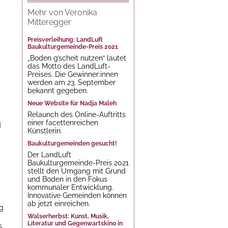
Mehr von Veronika
Mitteregger
Preisverleihung: LandLuft
Baukulturgemeinde-Preis 2021
„Boden g’scheit nutzen“ lautet
das Motto des LandLuft-
Preises. Die Gewinner:innen
werden am 23. September
bekannt gegeben.
Neue Website für Nadja Maleh
Relaunch des Online-Auftritts
einer facettenreichen
d
Künstlerin.
Baukulturgemeinden gesucht!
Der LandLuft
Baukulturgemeinde-Preis 2021
stellt den Umgang mit Grund
und Boden in den Fokus
kommunaler Entwicklung.
Innovative Gemeinden können
ab jetzt einreichen.
ng
Walserherbst: Kunst, Musik,
Literatur und Gegenwartskino in
.