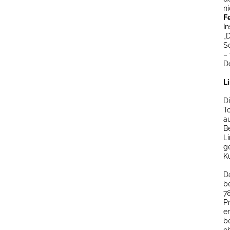
n
F
I
„
S
–
Do
L
D
T
a
B
Li
ge
K
Da
b
7
P
e
b