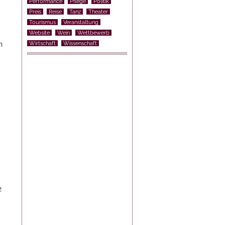
Performance
Pflege
Politik
Preis
Reise
Tanz
Theater
Tourismus
Veranstaltung
Website
Wein
Wettbewerb
n
Wirtschaft
Wissenschaft
2