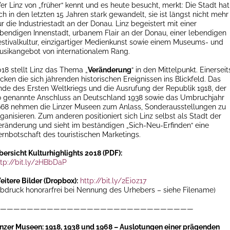
er Linz von „früher“ kennt und es heute besucht, merkt: Die Stadt hat
ch in den letzten 15 Jahren stark gewandelt, sie ist längst nicht mehr
r die Industriestadt an der Donau. Linz begeistert mit einer
ebendigen Innenstadt, urbanem Flair an der Donau, einer lebendigen
estivalkultur, einzigartiger Medienkunst sowie einem Museums- und
usikangebot von internationalem Rang.
018 stellt Linz das Thema „
Veränderung
“ in den Mittelpunkt. Einerseit
cken die sich jährenden historischen Ereignissen ins Blickfeld. Das
nde des Ersten Weltkriegs und die Ausrufung der Republik 1918, der
o genannte Anschluss an Deutschland 1938 sowie das Umbruchjahr
968 nehmen die Linzer Museen zum Anlass, Sonderausstellungen zu
ganisieren. Zum anderen positioniert sich Linz selbst als Stadt der
eränderung und sieht im beständigen „Sich-Neu-Erfinden“ eine
ernbotschaft des touristischen Marketings.
bersicht
Kulturhighlights 2018 (PDF):
ttp://bit.ly/2HBbDaP
eitere Bilder (Dropbox):
http://bit.ly/2Ei0z17
Abdruck honorarfrei bei Nennung des Urhebers – siehe Filename)
—————————————————————————————
resueberblick_180315
inzer Museen: 1918, 1938 und 1968 – Auslotungen einer prägenden