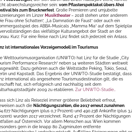
icht abwechslungsreicher sein:
vom
Pflasterspektakel
übers Ahoi
estival bis zum Brucknerfest
. Große Premieren und umjubelte
nszenierungen im Linzer
Musiktheater
– 2018 stehen unter anderem
Die Frau ohne Schatten“, „La Damnation de Faust“ oder auch ein
ommergastspiel des ABBA-Musicals „Mamma Mia“ auf dem Spielpla
 vervollständigen das vielfältige Kulturangebot der Stadt an der
nau. Kurz: Für eine Reise nach Linz findet sich jederzeit ein Anlass.
inz ist internationales Vorzeigemodell im Tourismus
ie Welttourismusorganisation (UNWTO) hat Linz für die Studie „City
ourism Performance Research“ neben 14 weiteren Städten weltweit
usgewählt. Dazu gehören auch die Weltstädte Peking, Tokio, Seoul,
erlin und Kapstadt. Das Ergebnis der UNWTO-Studie bestätigt, dass
nz international als angesehene Tourismusdestination gilt, die es
schafft hat, sich erfolgreich und nachhaltig seit dem
ulturhauptstadtjahr 2009 zu etablieren.
Zur UNWTO-Studie…
ss sich Linz als Reiseziel immer größerer Beliebtheit erfreut,
eweisen auch die
Nächtigungszahlen, die 2017 erneut zunahmen
.
84.677 Nächtigungen (plus 0,7 Prozent) und 490.238 Ankünfte (plus 3,
rozent) wurden 2017 verzeichnet. Rund 47 Prozent der Nächtigungen
ntfallen auf Österreich. Vor allem Menschen aus Wien kommen
esonders gern in die knapp 80 Zugminuten entfernte