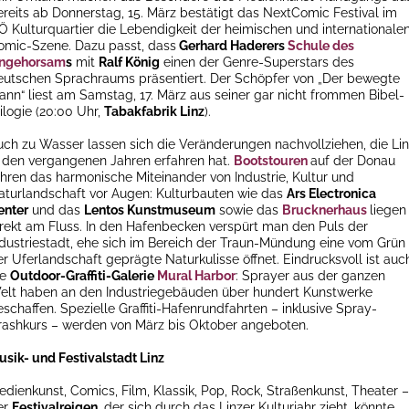
ereits ab Donnerstag, 15. März bestätigt das NextComic Festival im
Ö Kulturquartier die Lebendigkeit der heimischen und internationale
omic-Szene. Dazu passt, dass
Gerhard Haderers
Schule des
ngehorsam
s
mit
Ralf König
einen der Genre-Superstars des
eutschen Sprachraums präsentiert. Der Schöpfer von „Der bewegte
ann“ liest am Samstag, 17. März aus seiner gar nicht frommen Bibel-
ilogie (20:00 Uhr,
Tabakfabrik
Linz
).
uch zu Wasser lassen sich die Veränderungen nachvollziehen, die Li
n den vergangenen Jahren erfahren hat.
Bootstouren
auf der Donau
ühren das harmonische Miteinander von Industrie, Kultur und
aturlandschaft vor Augen: Kulturbauten wie das
Ars Electronica
enter
und das
Lentos Kunstmuseum
sowie das
Brucknerhaus
liegen
irekt am Fluss. In den Hafenbecken verspürt man den Puls der
ndustriestadt, ehe sich im Bereich der Traun-Mündung eine vom Grün
er Uferlandschaft geprägte Naturkulisse öffnet. Eindrucksvoll ist auc
ie
Outdoor-Graffiti-Galerie
Mural Harbor
: Sprayer aus der ganzen
elt haben an den Industriegebäuden über hundert Kunstwerke
schaffen. Spezielle Graffiti-Hafenrundfahrten – inklusive Spray-
rashkurs – werden von März bis Oktober angeboten.
usik- und Festivalstadt Linz
edienkunst, Comics, Film, Klassik, Pop, Rock, Straßenkunst, Theater –
er
Festivalreigen
, der sich durch das Linzer Kulturjahr zieht, könnte