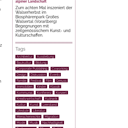
alpiner Landschaft
Zum achten Mal inszeniert der
n
Walserherbst im
Biosphärenpark Großes
Walsertal (Vorarlberg)
Begegnungen mit
zeitgenössischem Kunst- und
Kulturschaffen.
nz
Tags
Architektur
Ausstellung
Baukultur
Bildung
Corporate Publishing
Coworking
Design
Diskussion
Events
h
Familie
Festival
Film
Genuss
Immobilien
Kinder
Klassik
Kommunal
Konferenz
Konzert
Kreativwirtschaft
Kulinarik
Kultur
Kunst
Leerstand
Lifestyle
Literatur
Menschenrechte
Migration
Mode
Musik
Nachhaltigkeit