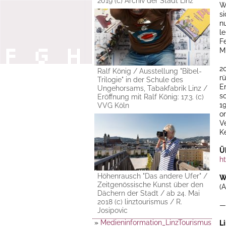
2019 (c) Archiv der Stadt Linz
W
si
nu
l
F
M
2
Ralf König / Ausstellung "Bibel-
rü
Trilogie" in der Schule des
E
Ungehorsams, Tabakfabrik Linz /
s
Eröffnung mit Ralf König: 17.3. (c)
1
VVG Köln
or
V
K
Ü
h
Höhenrausch "Das andere Ufer" /
W
Zeitgenössische Kunst über den
(
Dächern der Stadt / ab 24. Mai
2018 (c) linztourismus / R.
—
Josipovic
»
Medieninformation_LinzTourismus_Jah
L