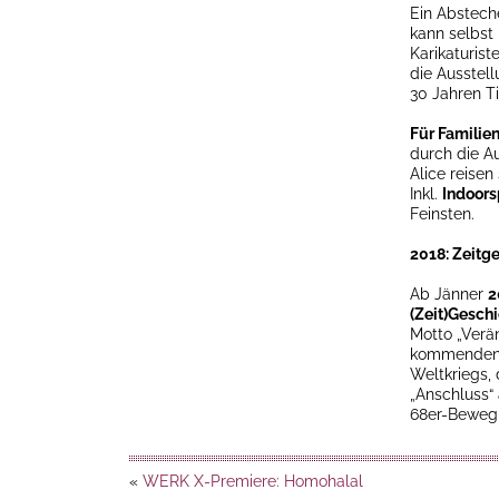
Ein Absteche
kann selbst
Karikaturist
die Ausstell
30 Jahren Ti
Für Familie
durch die Au
Alice reisen
Inkl.
Indoors
Feinsten.
2018: Zeitg
Ab Jänner
2
(Zeit)Gesch
Motto „Verän
kommenden J
Weltkriegs,
„Anschluss“
68er-Beweg
«
WERK X-Premiere: Homohalal