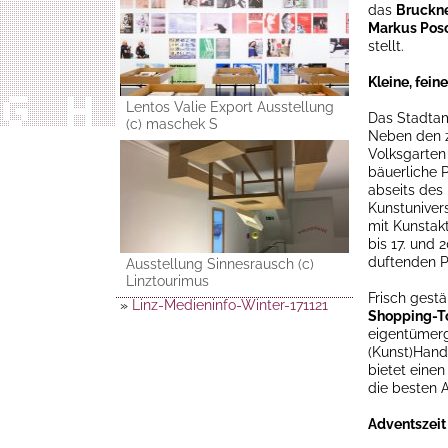
das
Bruckne
Markus Pos
stellt.
Kleine, fei
Lentos Valie Export Ausstellung
Das Stadtam
(c) maschek S
Neben den 
Volksgarten
bäuerliche 
abseits des
Kunstunivers
mit Kunstak
bis 17. und 
duftenden P
Ausstellung Sinnesrausch (c)
Linztourimus
Frisch gest
»
Linz-Medieninfo-Winter-171121
Shopping-T
eigentümer
(Kunst)Hand
bietet eine
die besten 
Adventszeit 