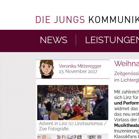
NEWS
LEISTUNGE
Weihnac
Veronika Mitteregger
23. November 2017
Zeitgenöss
im Lichterg
Mit zahlreic
sich Linz f
und Perform
widmet das
das neu erö
Vorlass der
Advent in Linz (c) Linztourismus /
Musiktheate
Zoe Fotografie
Inszenierun
Klassikfans