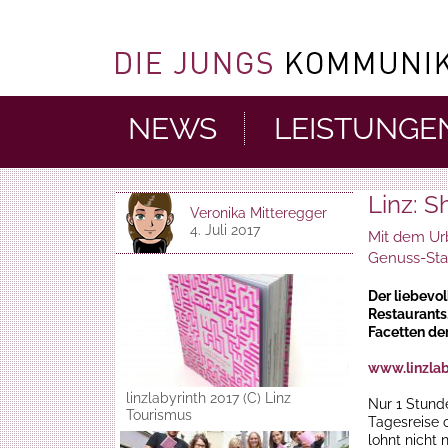
NEWS
LEISTUNGE
Linz: 
Veronika Mitteregger
4. Juli 2017
Mit dem Urb
Genuss-Sta
Der liebevol
Restaurants
Facetten der
www.linzlab
linzlabyrinth 2017 (C) Linz
Nur 1 Stund
Tourismus
Tagesreise 
lohnt nicht