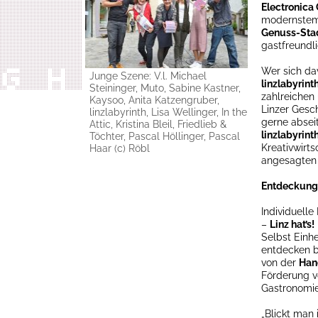
Electronica
modernste
Genuss-Sta
gastfreundli
Wer sich da
Junge Szene: V.l. Michael
linzlabyrint
Steininger, Muto, Sabine Kastner,
zahlreichen
Kaysoo, Anita Katzengruber,
Linzer Gesch
linzlabyrinth, Lisa Wellinger, In the
gerne abseit
Attic, Kristina Bleil, Friedlieb &
linzlabyrint
Töchter, Pascal Höllinger, Pascal
Kreativwirts
Haar (c) Röbl
angesagten
Entdeckungs
Individuell
–
Linz hat’s!
Selbst Einh
entdecken b
von der
Hand
Förderung vo
Gastronomie 
„Blickt man 