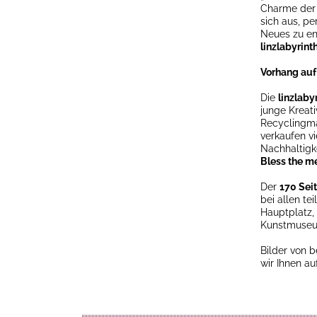
Charme der 
sich aus, p
Neues zu en
linzlabyrint
Vorhang auf
Die
linzlaby
junge Kreati
Recyclingma
verkaufen v
Nachhaltigk
Bless the m
Der
170 Sei
bei allen te
Hauptplatz,
Kunstmuseum
Bilder von 
wir Ihnen a