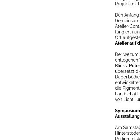
Projekt mit
Den Anfang
Gemeinsam m
Atelier-Con
fungiert nu
Ort aufgeste
Atelier auf 
Der weitum 
entlegenen 
Blicks.
Peter
übersetzt di
Dabei bedien
entwickelten
die Pigmente
Landschaft 
von Licht- u
Symposium 
Ausstellungs
Am Samstag, 
Hinterstode
Podium disk