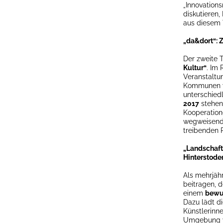
„Innovations
diskutieren,
aus diesem 
„da&dort“: 
Der zweite 
Kultur“
. Im
Veranstaltun
Kommunen vo
unterschied
2017
stehen
Kooperation
wegweisende
treibenden 
„Landschaft 
Hinterstode
Als mehrjähr
beitragen, d
einem
bewus
Dazu lädt d
Künstlerinne
Umgebung ve