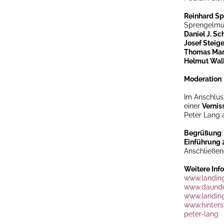
Reinhard Sp
Sprengelmu
Daniel J. Sc
Josef Steig
Thomas Ma
Helmut Wal
Moderation
Im Anschlus
einer
Vernis
Peter Lang a
Begrüßung
Einführung 
Anschließen
Weitere Inf
www.landin
www.daundd
www.landing
www.hinters
peter-lang