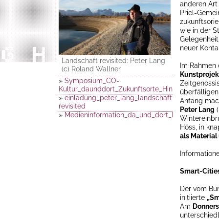
anderen Art
Priel-Gemei
zukunftsori
wie in der 
Gelegenheit
neuer Konta
Landschaft revisited: Peter Lang
Im Rahmen d
(c) Roland Wallner
Kunstprojekt
»
Symposium_CO-
Zeitgenössi
Kultur_daunddort_Zukunftsorte_Hinterstoder_P
überfälligen
»
einladung_peter_lang_landschaft-
Anfang mach
revisited
Peter Lang
(
»
Medieninformation_da_und_dort_Landinger_So
Wintereinbru
Höss, in kn
als Material
Informatio
Smart-Citie
Der vom Bun
initiierte
„Sm
Am
Donnerst
unterschied