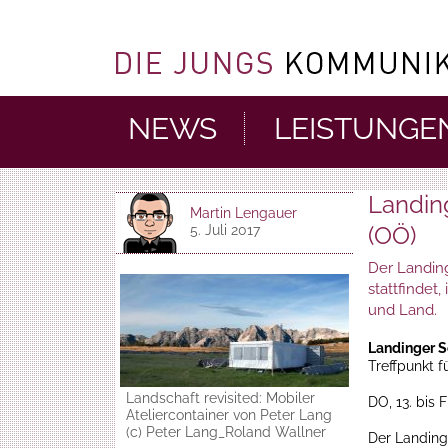
NEWS
LEISTUNGE
Landin
Martin Lengauer
(OÖ)
5. Juli 2017
Der Landing
stattfindet
und Land.
Landinger 
Treffpunkt 
Landschaft revisited: Mobiler
DO, 13. bis F
Ateliercontainer von Peter Lang
(c) Peter Lang_Roland Wallner
Der Landing