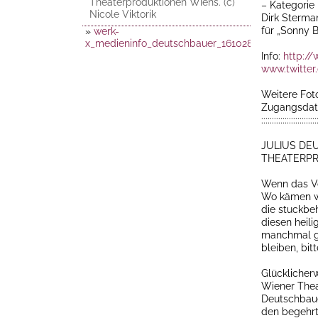
Theaterproduktionen Wiens. (c)
– Kategorie 
Nicole Viktorik
Dirk Sterma
für „Sonny 
»
werk-
x_medieninfo_deutschbauer_161028
Info:
http://
www.twitte
Weitere Fot
Zugangsdate
::::::::::::::::::::::::::
JULIUS DE
THEATERPR
Wenn das Vo
Wo kämen wi
die stuckbe
diesen heili
manchmal ga
bleiben, bit
Glücklicher
Wiener Thea
Deutschbaue
den begehrte