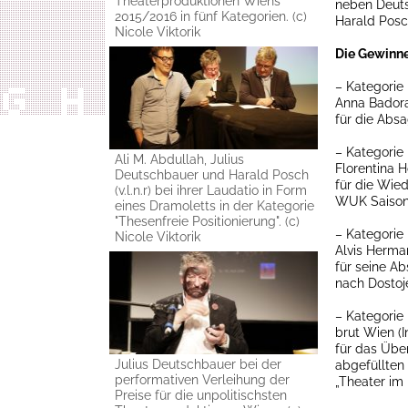
Theaterproduktionen Wiens
neben Deuts
2015/2016 in fünf Kategorien. (c)
Harald Posc
Nicole Viktorik
Die Gewinne
– Kategorie
Anna Badora
für die Abs
– Kategorie 
Ali M. Abdullah, Julius
Florentina 
Deutschbauer und Harald Posch
für die Wied
(v.l.n.r) bei ihrer Laudatio in Form
WUK Saison
eines Dramoletts in der Kategorie
"Thesenfreie Positionierung". (c)
– Kategorie
Nicole Viktorik
Alvis Herma
für seine A
nach Dostoje
– Kategorie
brut Wien (I
für das Übe
Julius Deutschbauer bei der
abgefüllten
performativen Verleihung der
„Theater im
Preise für die unpolitischsten