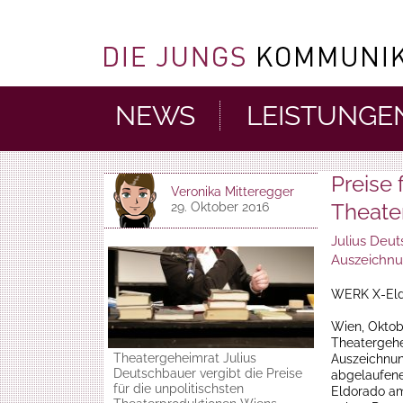
NEWS
LEISTUNGE
Preise 
Veronika Mitteregger
Theate
29. Oktober 2016
Julius Deut
Auszeichnun
WERK X-Eld
Wien, Oktob
Theatergehe
Theatergeheimrat Julius
Auszeichnun
Deutschbauer vergibt die Preise
abgelaufene
für die unpolitischsten
Eldorado am