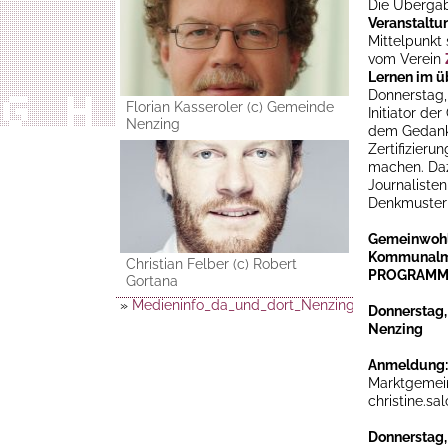
Die Übergabe
Veranstaltu
Mittelpunkt 
vom Verein
Lernen im ü
Donnerstag, 
Florian Kasseroler (c) Gemeinde
Initiator de
Nenzing
dem Gedank
Zertifizieru
machen. Daz
Journaliste
Denkmuster
Gemeinwohl
Kommunalm
Christian Felber (c) Robert
PROGRAM
Gortana
»
Medieninfo_da_und_dort_Nenzing_Gemeinwohl
Donnerstag,
Nenzing
Anmeldung:
Marktgemein
christine.sa
Donnerstag,