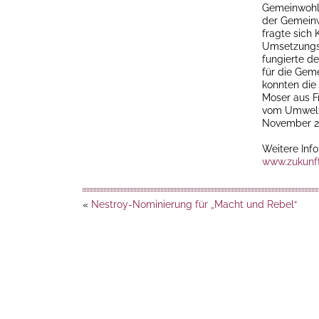
Gemeinwohlök
der Gemeinw
fragte sich
Umsetzungspa
fungierte d
für die Gem
konnten die
Moser aus F
vom Umweltv
November 20
Weitere Info
www.zukunft
«
Nestroy-Nominierung für „Macht und Rebel“