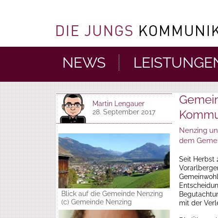
NEWS
LEISTUNGE
Gemein
Martin Lengauer
Kommu
28. September 2017
Nenzing un
dem Gemein
Seit Herbst 
Vorarlberg
Gemeinwohl
Entscheidun
Blick auf die Gemeinde Nenzing
Begutachtun
(c) Gemeinde Nenzing
mit der Ver