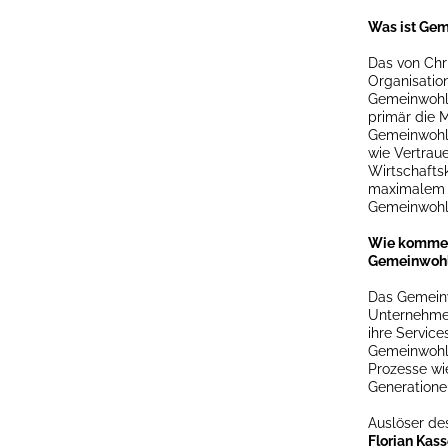
Was ist Ge
Das von Chri
Organisatio
Gemeinwohlö
primär die 
Gemeinwohls
wie Vertraue
Wirtschafts
maximalem P
Gemeinwohl 
Wie kommen
Gemeinwohl-
Das Gemeinwo
Unternehmen
ihre Servic
Gemeinwohlö
Prozesse wie
Generatione
Auslöser de
Florian Kass