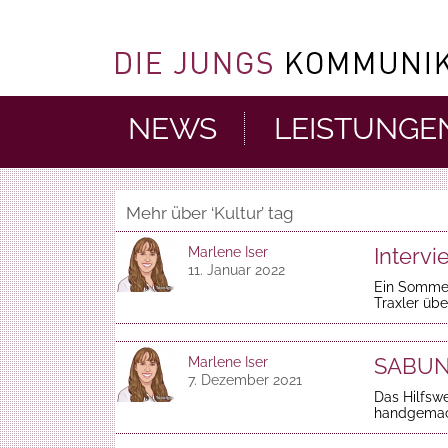
NEWS
LEISTUNGE
Mehr über ‘Kultur’ tag
Intervi
Marlene Iser
11. Januar 2022
Ein Sommer
Traxler übe
SABUN 
Marlene Iser
7. Dezember 2021
Das Hilfswe
handgemach