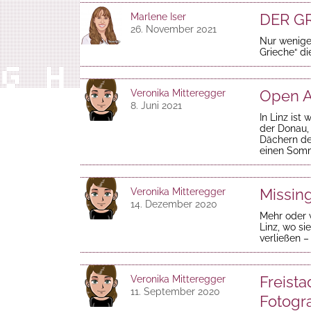
DER GR
Marlene Iser
26. November 2021
Nur wenige
Grieche“ di
Open A
Veronika Mitteregger
8. Juni 2021
In Linz ist
der Donau,
Dächern der
einen Somm
Missing
Veronika Mitteregger
14. Dezember 2020
Mehr oder 
Linz, wo si
verließen 
Freista
Veronika Mitteregger
11. September 2020
Fotogra