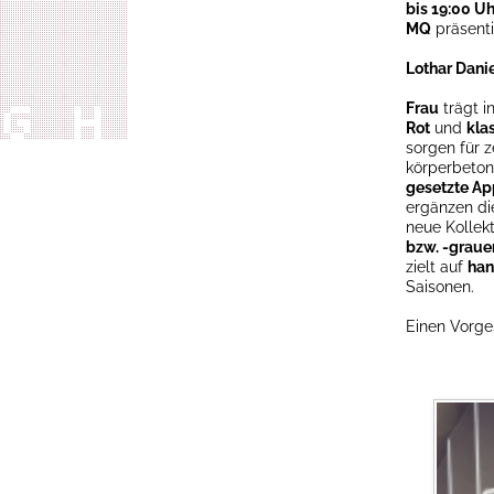
bis 19:00 Uh
MQ
präsenti
Lothar Danie
Frau
trägt 
Rot
und
kla
sorgen für 
körperbeton
gesetzte Ap
ergänzen die
neue Kollek
bzw. -grau
zielt auf
han
Saisonen.
Einen Vorges