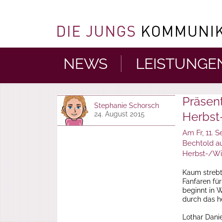
NEWS
LEISTUNGE
Präsen
Stephanie Schorsch
Herbst
24. August 2015
Am Fr, 11. 
Bechtold a
Herbst-/Wi
Kaum strebt
Fanfaren fü
beginnt in 
durch das h
Lothar Dani